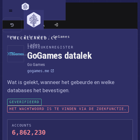
Klassieke site
Home
/
Inbreuken
/
GoGames
CHECKLEAKED.CC
Laden
INBREUKENREGISTER
GoGames datalek
Go Games
gogames.me
Wat is gelekt, wanneer het gebeurde en welke
databases het bevestigen.
GEVERIFIEERD
HET WACHTWOORD IS TE VINDEN VIA DE ZOEKFUNCTIE.
ACCOUNTS
6,862,230