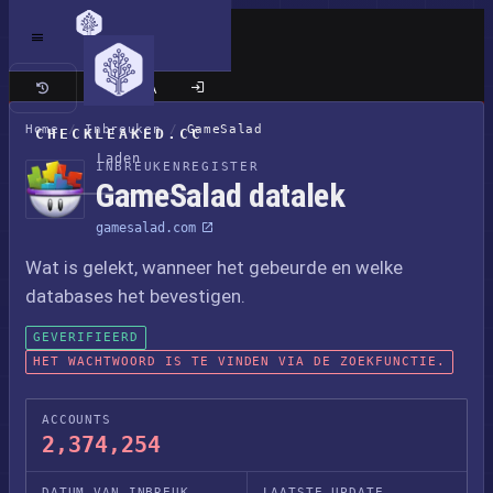
Klassieke site
Home
/
Inbreuken
/
GameSalad
CHECKLEAKED.CC
Laden
INBREUKENREGISTER
GameSalad datalek
gamesalad.com
Wat is gelekt, wanneer het gebeurde en welke
databases het bevestigen.
GEVERIFIEERD
HET WACHTWOORD IS TE VINDEN VIA DE ZOEKFUNCTIE.
ACCOUNTS
2,374,254
DATUM VAN INBREUK
LAATSTE UPDATE