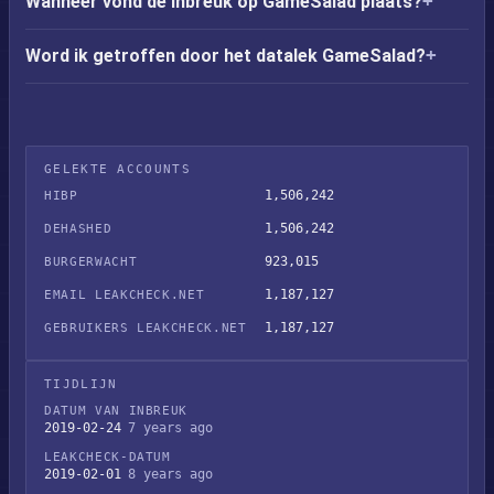
Wanneer vond de inbreuk op GameSalad plaats?
Word ik getroffen door het datalek GameSalad?
GELEKTE ACCOUNTS
1,506,242
HIBP
1,506,242
DEHASHED
923,015
BURGERWACHT
1,187,127
EMAIL LEAKCHECK.NET
1,187,127
GEBRUIKERS LEAKCHECK.NET
TIJDLIJN
DATUM VAN INBREUK
2019-02-24
7 years ago
LEAKCHECK-DATUM
2019-02-01
8 years ago