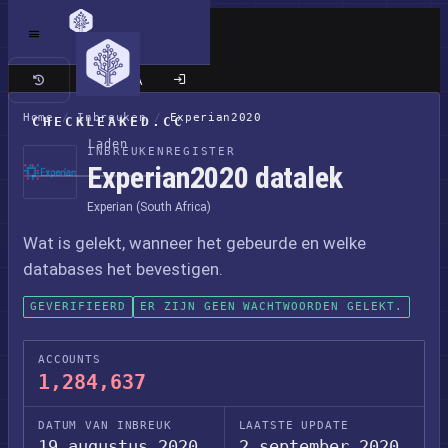
Klassieke site
Home
/
Inbreuken
/
Experian2020
CHECKLEAKED.CC
Laden
INBREUKENREGISTER
Experian2020 datalek
Experian (South Africa)
Wat is gelekt, wanneer het gebeurde en welke
databases het bevestigen.
GEVERIFIEERD
ER ZIJN GEEN WACHTWOORDEN GELEKT.
ACCOUNTS
1,284,637
DATUM VAN INBREUK
LAATSTE UPDATE
19 augustus 2020
2 september 2020