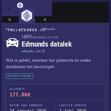
Klassieke site
Home
/
Inbreuken
/
Edmunds
CHECKLEAKED.CC
Laden
INBREUKENREGISTER
Edmunds datalek
edmunds.com
Wat is gelekt, wanneer het gebeurde en welke
databases het bevestigen.
GEVERIFIEERD
ACCOUNTS
177,860
DATUM VAN INBREUK
LAATSTE UPDATE
24 januari 2026
1 juni 2026