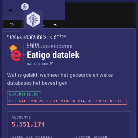
Klassieke site
Home
/
Inbreuken
/
Eatigo
CHECKLEAKED.CC
Laden
INBREUKENREGISTER
Eatigo datalek
eatigo.com
Wat is gelekt, wanneer het gebeurde en welke
databases het bevestigen.
GEVERIFIEERD
HET WACHTWOORD IS TE VINDEN VIA DE ZOEKFUNCTIE.
ACCOUNTS
5,551,174
DATUM VAN INBREUK
LAATSTE UPDATE