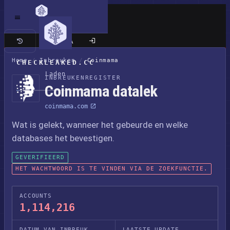
Klassieke site
Home
/
Inbreuken
/
Coinmama
CHECKLEAKED.CC
Laden
INBREUKENREGISTER
Coinmama datalek
coinmama.com
Wat is gelekt, wanneer het gebeurde en welke
databases het bevestigen.
GEVERIFIEERD
HET WACHTWOORD IS TE VINDEN VIA DE ZOEKFUNCTIE.
ACCOUNTS
1,114,216
DATUM VAN INBREUK
LAATSTE UPDATE