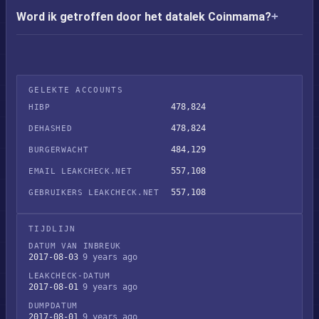
Word ik getroffen door het datalek Coinmama?
GELEKTE ACCOUNTS
478,824
HIBP
478,824
DEHASHED
484,129
BURGERWACHT
557,108
EMAIL LEAKCHECK.NET
557,108
GEBRUIKERS LEAKCHECK.NET
TIJDLIJN
DATUM VAN INBREUK
2017-08-03
9 years ago
LEAKCHECK-DATUM
2017-08-01
9 years ago
DUMPDATUM
2017-08-01
9 years ago