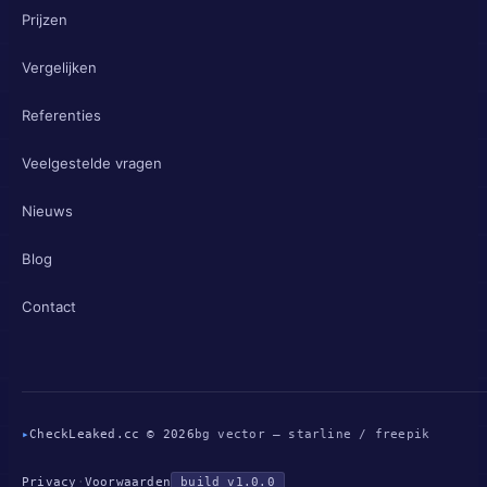
Prijzen
Vergelijken
Referenties
Veelgestelde vragen
Nieuws
Blog
Contact
▸
CheckLeaked.cc © 2026
bg vector — starline / freepik
Privacy
·
Voorwaarden
build v1.0.0