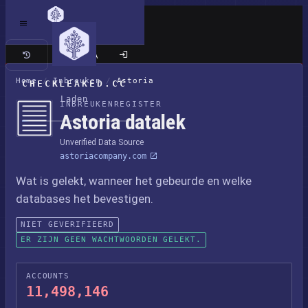
Klassieke site
Home
/
Inbreuken
/
Astoria
CHECKLEAKED.CC
Laden
INBREUKENREGISTER
Astoria datalek
Unverified Data Source
astoriacompany.com
Wat is gelekt, wanneer het gebeurde en welke
databases het bevestigen.
NIET GEVERIFIEERD
ER ZIJN GEEN WACHTWOORDEN GELEKT.
ACCOUNTS
11,498,146