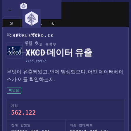
클래식 사이트
집
/
위반
/
XKCD
CHECKLEAKED.CC
로딩 중
침해 사고 등록부
XKCD 데이터 유출
xkcd.com
무엇이 유출되었고, 언제 발생했으며, 어떤 데이터베이
스가 이를 확인하는지.
확인됨
계정
562,122
침해 발생일
최종 업데이트