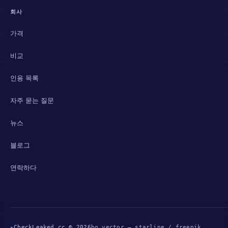
회사
가격
비교
인용 목록
자주 묻는 질문
뉴스
블로그
연락하다
▸
CheckLeaked.cc © 2026
bg vector — starline / freepik