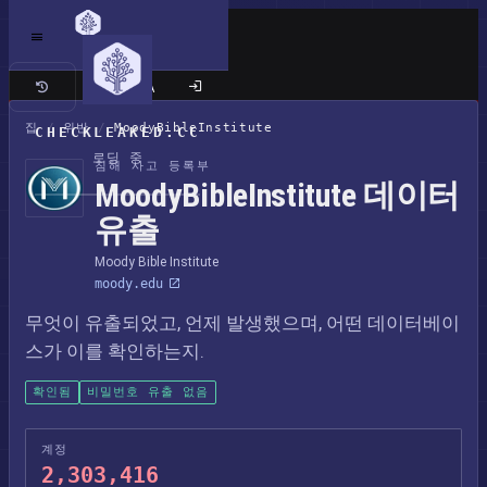
클래식 사이트
집
/
위반
/
MoodyBibleInstitute
CHECKLEAKED.CC
로딩 중
침해 사고 등록부
MoodyBibleInstitute 데이터
유출
Moody Bible Institute
moody.edu
무엇이 유출되었고, 언제 발생했으며, 어떤 데이터베이
스가 이를 확인하는지.
확인됨
비밀번호 유출 없음
계정
2,303,416