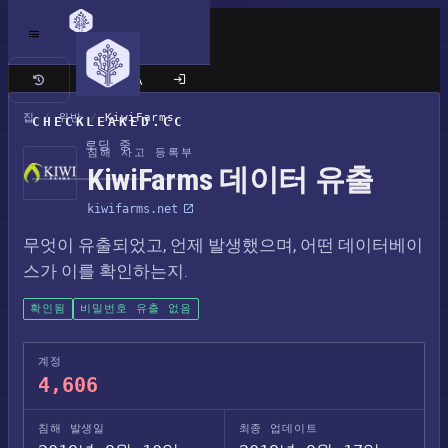
클래식 사이트
집
/
위반
/
KiwiFarms
CHECKLEAKED.CC
로딩 중
침해 사고 등록부
KiwiFarms 데이터 유출
kiwifarms.net
무엇이 유출되었고, 언제 발생했으며, 어떤 데이터베이
스가 이를 확인하는지.
확인됨
비밀번호 유출 없음
계정
4,606
침해 발생일
최종 업데이트