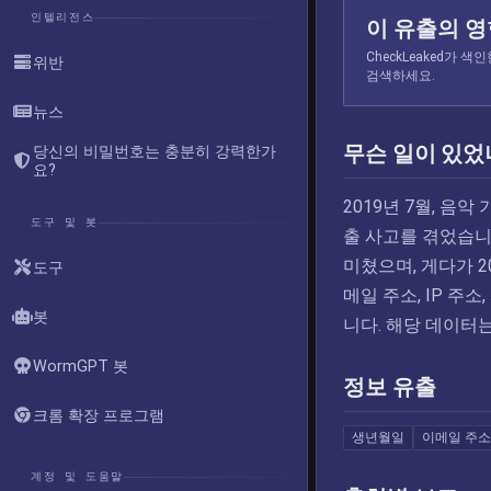
인텔리전스
이 유출의 
CheckLeaked가
위반
검색하세요.
뉴스
무슨 일이 있었
당신의 비밀번호는 충분히 강력한가
요?
2019년 7월, 음
도구 및 봇
출 사고를 겪었습니다
미쳤으며, 게다가 
도구
메일 주소, IP 주
봇
니다. 해당 데이터는
WormGPT 봇
정보 유출
크롬 확장 프로그램
생년월일
이메일 주소
계정 및 도움말