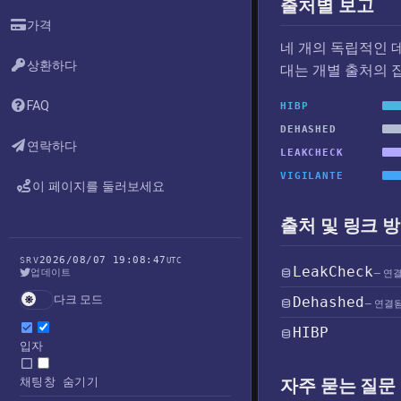
출처별 보고
가격
네 개의 독립적인 
상환하다
대는 개별 출처의 
FAQ
HIBP
DEHASHED
연락하다
LEAKCHECK
VIGILANTE
이 페이지를 둘러보세요
출처 및 링크 
2026/08/07 19:08:47
SRV
UTC
LeakCheck
업데이트
— 연
다크 모드
Dehashed
— 연결
HIBP
입자
채팅창 숨기기
자주 묻는 질문