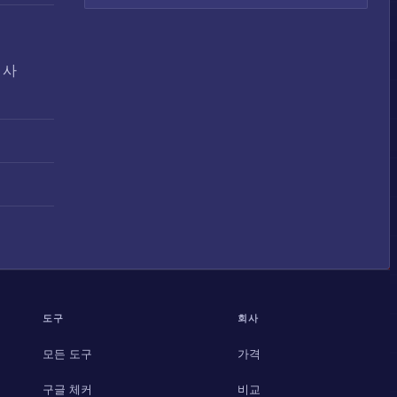
 사
도구
회사
모든 도구
가격
구글 체커
비교