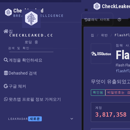
CheckLeake
CheckLeaked
BREACH INTELLIGENCE
클래식 사이트
집
CHECKLEAKED.CC
집
/
위반
/
FlashF
로딩 중
침해 사
검색 및 확인
Fl
계정을 확인하세요
Flash Fl
flashfl
Dehashed 검색
무엇이 유출되었고
구글 체커
확인됨
비밀번호는 검
왓츠앱 프로필 정보 가져오기
계정
3,817,358
새로운
LEAKRADAR