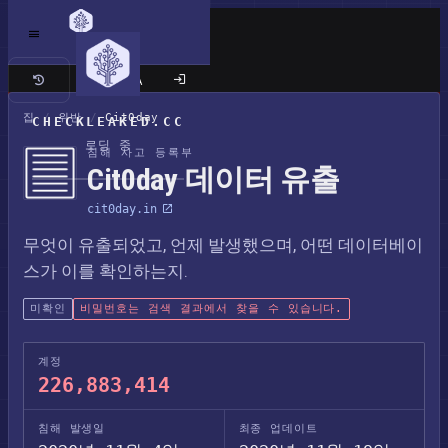
클래식 사이트
집
/
위반
/
Cit0day
CHECKLEAKED.CC
로딩 중
침해 사고 등록부
Cit0day 데이터 유출
cit0day.in
무엇이 유출되었고, 언제 발생했으며, 어떤 데이터베이
스가 이를 확인하는지.
미확인
비밀번호는 검색 결과에서 찾을 수 있습니다.
계정
226,883,414
침해 발생일
최종 업데이트