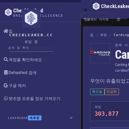
CheckLeake
CheckLeaked
BREACH INTELLIGENCE
클래식 사이트
집
CHECKLEAKED.CC
집
/
위반
/
Cardin
로딩 중
침해 사
검색 및 확인
Ca
계정을 확인하세요
Carding 
cardmaf
Dehashed 검색
무엇이 유출되었고
구글 체커
확인됨
민감한
왓츠앱 프로필 정보 가져오기
계정
303,877
새로운
LEAKRADAR