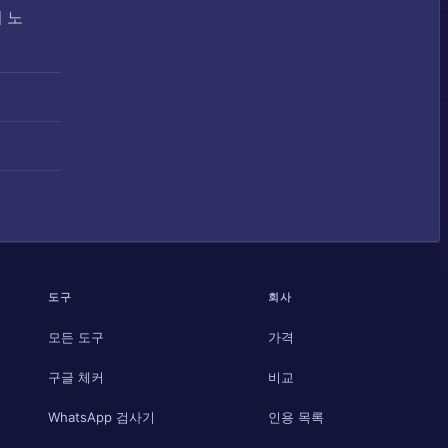
이 노
도구
회사
모든 도구
가격
구글 체커
비교
WhatsApp 검사기
인용 목록