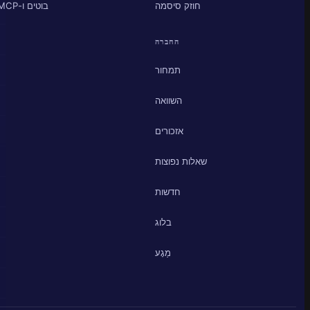
חוזק סיסמה
בוטים ו-MCP
החברה
תמחור
השוואה
אזכורים
שאלות נפוצות
חדשות
בלוג
מַגָע