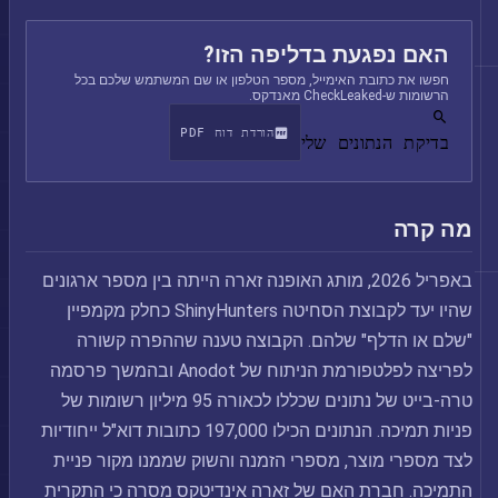
האם נפגעת בדליפה הזו?
חפשו את כתובת האימייל, מספר הטלפון או שם המשתמש שלכם בכל
הרשומות ש-CheckLeaked מאנדקס.
הורדת דוח PDF
בדיקת הנתונים שלי
מה קרה
באפריל 2026, מותג האופנה זארה הייתה בין מספר ארגונים
שהיו יעד לקבוצת הסחיטה ShinyHunters כחלק מקמפיין
"שלם או הדלף" שלהם. הקבוצה טענה שההפרה קשורה
לפריצה לפלטפורמת הניתוח של Anodot ובהמשך פרסמה
טרה-בייט של נתונים שכללו לכאורה 95 מיליון רשומות של
פניות תמיכה. הנתונים הכילו 197,000 כתובות דוא"ל ייחודיות
לצד מספרי מוצר, מספרי הזמנה והשוק שממנו מקור פניית
התמיכה. חברת האם של זארה אינדיטקס מסרה כי התקרית