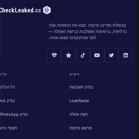
CheckLeaked
.cc
קונסולת מודיעין פרצות. מצא את החשיפה שלך
בדליפות, ברשימות משולבות וברשת האפלה —
לפני שהתוקפים ימצאו אותה.
חיפוש
כלים
בודק חשבונות
כל הכלים
LeakRadar
בודק גוגל
רשת אפלה
בודק WhatsApp
מרשם פרצות
תוסף כרום