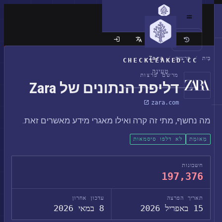
האתר הקלאסי
בַּיִת
/
פרצות
/
Zara
CHECKLEAKED.CC
טְעִינָה
מרשם פרצות
דליפת הנתונים של Zara
zara.com
מה נחשף, מתי זה קרה ואילו מאגרי מידע מאשרים זאת.
מְאוּמָת
לא דלפו סיסמאות
חשבונות
197,376
תאריך הפרצה
עדכון אחרון
15 באפריל 2026
8 במאי 2026