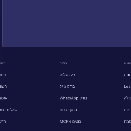
פוש
כלים
החב
נות
כל הכלים
תמח
Lea
בודק גוגל
השוו
פלה
בודק WhatsApp
אזכור
צות
תוסף כרום
שאלות נפוצ
סמה
בוטים ו-MCP
חדש