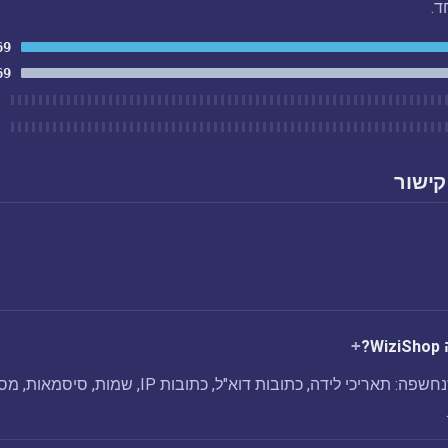
ד.
69
69
ל
ל
קישור
?
הפריצה WiziShop שנחשפה: תאריכי לידה, כתובות דוא"ל, כתובות IP, שמות, סי