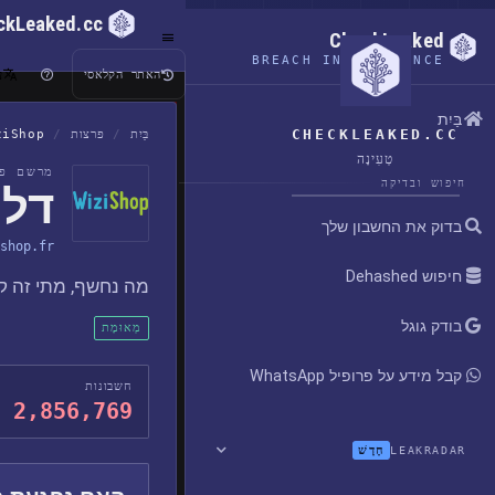
ckLeaked.cc
CheckLeaked
BREACH INTELLIGENCE
ע
האתר הקלאסי
בַּיִת
CHECKLEAKED.CC
בַּיִת
/
פרצות
/
ziShop
טְעִינָה
מרשם פר
חיפוש ובדיקה
דליפ
בדוק את החשבון שלך
shop.fr
חיפוש Dehashed
מה נחשף, מתי זה קר
בודק גוגל
מְאוּמָת
קבל מידע על פרופיל WhatsApp
חשבונות
2,856,769
חָדָשׁ
LEAKRADAR