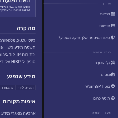
האם נפגעת ב
מודיעין
חפשו את כתובת האימיי
CheckLeaked מאנדקס.
פרצות
חדשות
מה קרה
האם הסיסמה שלך חזקה מספיק?
ביולי 2020
כלים ובוטים
סופקו ל-HIBP על ידי מקור שביקש שייחו אותם לכתובת "
כְּלֵי עֲבוֹדָה
בוטים
מידע שנפגע
בוט WormGPT
תאריכי לידה
כתובות דוא
תוסף כרום
אימות מקורות
ארבעה מאגרי מידע ע
חשבון ועזרה