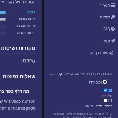
הספירה של מקור אח
תמחור
HIBP
לִפְדוֹת
DEHASHED
LEAKCHECK
FAQ
VIGILANTE
מַגָע
מקורות ושיטות 
סיור בדף זה
HIBP
2026/08/07 14:49:32
עדכונים
UTC
SRV
שאלות נפוצות
מצב כהה
מה דלף בפריצה WiziShop
חלקיקים
הסתר תיבת צ'אט
טלפון וכתובות פיזיות.
אין לנו שום קשר עם leakcheck.io מלבד השימוש ב-
API שלהם כדי לספק חלק מהשירות שלנו.