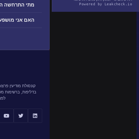
מתי התרחשה הפרצה op
Powered by Leakcheck.io
האם אני מושפע מהפר
קונסולת מודיעין פרצ
בדליפות, ברשימות מ
לפנ