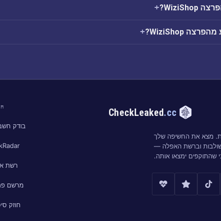
WiziSh?
צה WiziShop?
חי
CheckLeaked
.cc
בודק חשבו
ות. מצא את החשיפה שלך
kRadar
שולבות וברשת האפלה —
י שהתוקפים ימצאו אותה.
רשת א
מרשם פר
חוזק סי