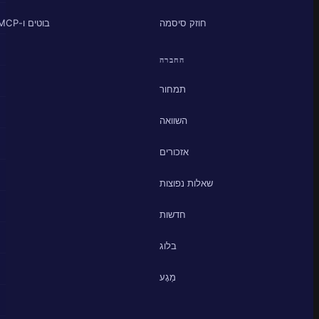
חוזק סיסמה
בוטים ו-MCP
החברה
תמחור
השוואה
אזכורים
שאלות נפוצות
חדשות
בלוג
מַגָע