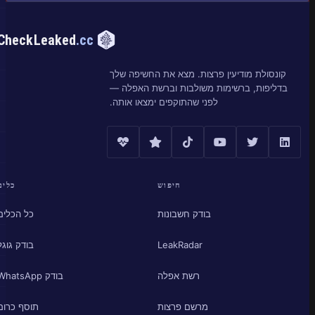
CheckLeaked
.cc
קונסולת מודיעין פרצות. מצא את החשיפה שלך
בדליפות, ברשימות משולבות וברשת האפלה —
לפני שהתוקפים ימצאו אותה.
חיפוש
כלים
בודק חשבונות
כל הכלים
LeakRadar
בודק גוגל
רשת אפלה
בודק WhatsApp
מרשם פרצות
תוסף כרום