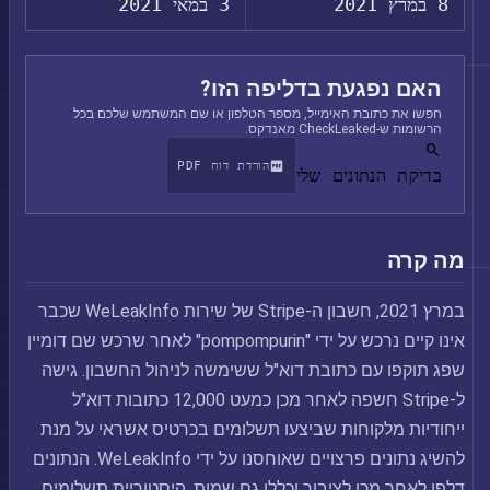
8 במרץ 2021
3 במאי 2021
האם נפגעת בדליפה הזו?
חפשו את כתובת האימייל, מספר הטלפון או שם המשתמש שלכם בכל
הרשומות ש-CheckLeaked מאנדקס.
הורדת דוח PDF
בדיקת הנתונים שלי
מה קרה
במרץ 2021, חשבון ה-Stripe של שירות WeLeakInfo שכבר
אינו קיים נרכש על ידי "pompompurin" לאחר שרכש שם דומיין
שפג תוקפו עם כתובת דוא"ל ששימשה לניהול החשבון. גישה
ל-Stripe חשפה לאחר מכן כמעט 12,000 כתובות דוא"ל
ייחודיות מלקוחות שביצעו תשלומים בכרטיס אשראי על מנת
להשיג נתונים פרצויים שאוחסנו על ידי WeLeakInfo. הנתונים
דלפו לאחר מכן לציבור וכללו גם שמות, היסטוריית תשלומים,