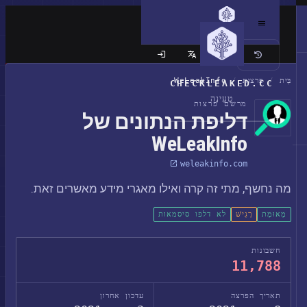
האתר הקלאסי
בַּיִת
/
פרצות
/
WeLeakInfo
CHECKLEAKED.CC
טְעִינָה
מרשם פרצות
דליפת הנתונים של
WeLeakInfo
weleakinfo.com
מה נחשף, מתי זה קרה ואילו מאגרי מידע מאשרים זאת.
מְאוּמָת
רָגִישׁ
לא דלפו סיסמאות
חשבונות
11,788
תאריך הפרצה
עדכון אחרון