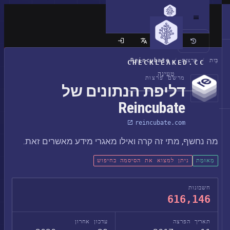
האתר הקלאסי
בַּיִת
/
פרצות
/
Reincubate
CHECKLEAKED.CC
טְעִינָה
מרשם פרצות
דליפת הנתונים של
Reincubate
reincubate.com
מה נחשף, מתי זה קרה ואילו מאגרי מידע מאשרים זאת.
מְאוּמָת
ניתן למצוא את הסיסמה בחיפוש
חשבונות
616,146
תאריך הפרצה
עדכון אחרון