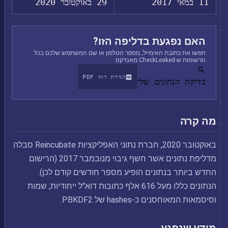
11 במאי 2017
29 באוקטובר 2020
האם נפגעת בדליפה הזו?
חפשו את כתובת האימייל, מספר הטלפון או שם המשתמש שלכם בכל
הרשומות ש-CheckLeaked מאנדקס.
הורדת דוח PDF
בדיקת הנתונים שלי
מה קרה
באוקטובר 2020, חברת נתוני האפליקציות Reincubate סבלה
מדליפת נתונים אשר חשף גיבוי מנובמבר 2017 (הרישום
החדש ביותר בנתונים הופיע מספר חודשים קודם לכן).
הנתונים כללו מעל 616 אלף כתובות דוא"ל ייחודיות, שמות
וסיסמאות המאוחסנים כ-hashes של PBKDF2.