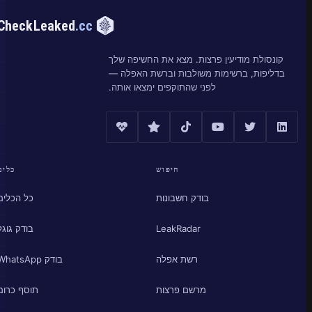
CheckLeaked
.cc
קונסולת מודיעין פרצות. מצא את החשיפה שלך
בדליפות, ברשימות משולבות וברשת האפלה —
לפני שהתוקפים ימצאו אותה.
חיפוש
כלים
בודק חשבונות
כל הכלים
LeakRadar
בודק גוגל
רשת אפלה
בודק WhatsApp
מרשם פרצות
תוסף כרום