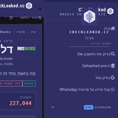
ckLeaked.cc
CheckLeaked
BREACH INTELLIGENCE
ע
האתר הקלאסי
בַּיִת
CHECKLEAKED.CC
בַּיִת
/
פרצות
/
xRocks
טְעִינָה
מרשם פר
חיפוש ובדיקה
דליפ
בדוק את החשבון שלך
bx.Rocks
x.rocks
חיפוש Dehashed
מה נחשף, מתי זה קר
בודק גוגל
מְאוּמָת
ניתן למצוא א
קבל מידע על פרופיל WhatsApp
חשבונות
227,044
חָדָשׁ
LEAKRADAR