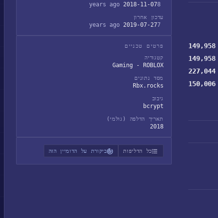
2018-11-07
8 years ago
עדכון אחרון
2019-07-27
7 years ago
149,958
פרטים טכניים
149,958
קטגוריה
Gaming - ROBLOX
227,044
מסד נתונים
150,006
Rbx.rocks
גיבוב
bcrypt
תאריך הדלפה (גולמי)
2018
כל הדליפות
ביקורת על הדומיין הזה