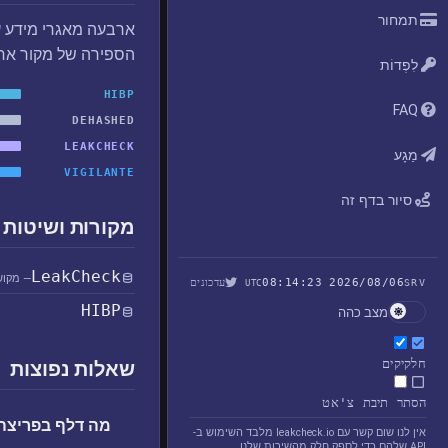
תמחור
ארבעה מאגרי מידע ע
הספירה של מקור אח
לִפְדוֹת
HIBP
FAQ
DEHASHED
LEAKCHECK
מַגָע
VIGILANTE
סיור בדף זה
מקורות ושיטות 
LeakCheck
— מקוש
2026/08/06 08:14:23
עדכונים
UTC
SRV
HIBP
מצב כהה
חלקיקים
שאלות נפוצות
הסתר תיבת צ'אט
מה דלף בפריצה RbxRocks
אין לנו שום קשר עם leakcheck.io מלבד השימוש ב-
API שלהם כדי לספק חלק מהשירות שלנו.