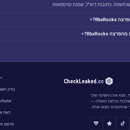
RbxRoc?
צה RbxRocks?
חי
CheckLeaked
.cc
בודק חשבו
ות. מצא את החשיפה שלך
kRadar
שולבות וברשת האפלה —
י שהתוקפים ימצאו אותה.
רשת א
מרשם פר