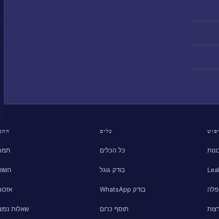
פוש
כלים
החב
נות
כל הכלים
תמח
Lea
בודק גוגל
השוו
פלה
בודק WhatsApp
אזכור
צות
תוסף כרום
שאלות נפוצ