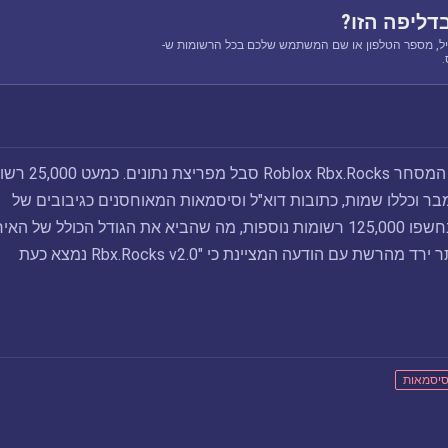
דליפה הזו?
ל, מספר הטלפון או שם המשתמש שלכם בכל הרשומות ש-
באוגוסט 2018, אתר המסחר Roblox Rbx.Rocks ס
-HIBP בנובמבר וכללו שמות, כתובות דוא"ל וסיסמאות המאוחסנים כגיבובים של
bcrypt. ביולי 2019, נחשפו 125,000 רשומות נוספות, מה שהביא את הגודל הכולל של הא
ל-150,000. מאז האתר ירד מהרשת עם הודעה המציינת כי "Rbx.Rocks v2.0 נמצא כעת
יסמאות