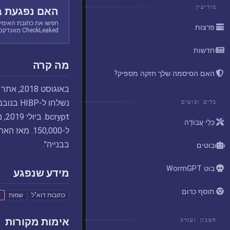
מודיעין
האם נפגעת ב
חפשו את כתובת האימיי
פרצות
CheckLeaked מאנדקס.
חדשות
מה קרה
האם הסיסמה שלך חזקה מספיק?
נשלחו ל
כלים ובוטים
כְּלֵי עֲבוֹדָה
בבנייה".
בוטים
בוט WormGPT
מידע שנפגע
תוסף כרום
כתובות דוא"ל
שמות
ס
אימות מקורות
חשבון ועזרה