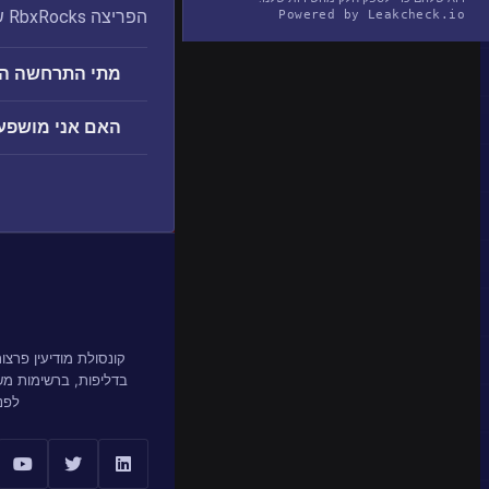
הפריצה RbxRocks שנחשפה: כתובות דוא"ל, שמות וסיסמאות.
Powered by Leakcheck.io
מתי התרחשה הפרצה ks
האם אני מושפע מהפר
קונסולת מודיעין פרצ
בדליפות, ברשימות מ
לפנ