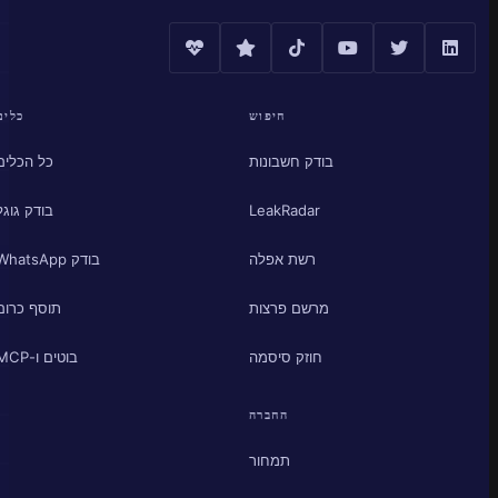
חיפוש
כלים
בודק חשבונות
כל הכלים
LeakRadar
בודק גוגל
רשת אפלה
בודק WhatsApp
מרשם פרצות
תוסף כרום
חוזק סיסמה
בוטים ו-MCP
החברה
תמחור