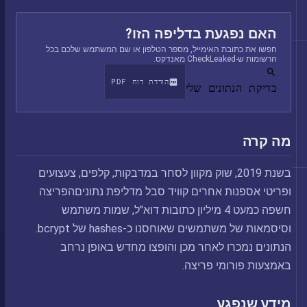
האם נפגעת בדליפה הזו?
חפשו את כתובת האימייל, מספר הטלפון או שם המשתמש שלכם בכל
הרשומות ש-CheckLeaked מאנדקס.
הורדת דוח PDF
בדיקת הנתונים שלי
מה קרה
בשנת 2019, שוק מקוון לסחר במדבקות, קלפים, צעצועים
ופריטי אספנות אחרים קוויד סבל מדליפת נתוניםהפריצה
חשפה כמעט 4 מיליון כתובות דוא"ל, שמות משתמש
וסיסמאות של משתמשים שאוחסנו כ-hashes של bcrypt.
הנתונים נמכרו לאחר מכן והופצו מחדש באופן נרחב
באמצעות פורומי פריצה.
מידע שנפגע