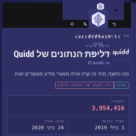
האתר הקלאסי
בַּיִת
/
פרצות
/
Quidd
CHECKLEAKED.CC
טְעִינָה
מרשם פרצות
דליפת הנתונים של Quidd
quidd.co
מה נחשף, מתי זה קרה ואילו מאגרי מידע מאשרים זאת.
מְאוּמָת
ניתן למצוא את הסיסמה בחיפוש
חשבונות
3,954,416
תאריך הפרצה
עדכון אחרון
1 ביולי 2019
24 ביוני 2020