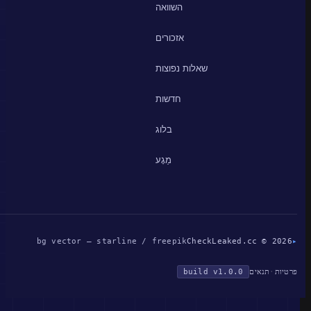
השוואה
אזכורים
שאלות נפוצות
חדשות
בלוג
מַגָע
bg vector — starline / freepik
CheckLeaked.cc © 2026
▸
פרטיות
·
תנאים
build v1.0.0