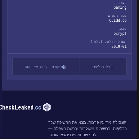
קטגוריה
Gaming
מסד נתונים
Quidd.co
גיבוב
bcrypt
תאריך הדלפה (גולמי)
2019-01
כל הדליפות
ביקורת על הדומיין הזה
CheckLeaked
.cc
קונסולת מודיעין פרצות. מצא את החשיפה שלך
בדליפות, ברשימות משולבות וברשת האפלה —
לפני שהתוקפים ימצאו אותה.