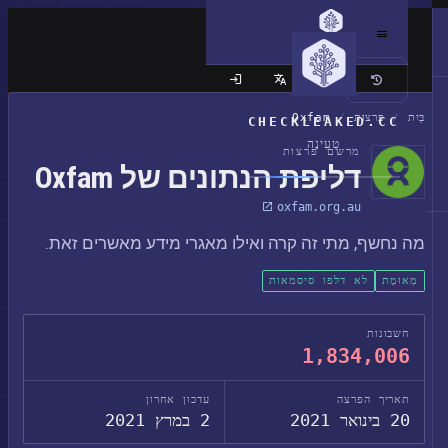
האתר הקלאסי
בַּיִת
/
פרצות
/
Oxfam
CHECKLEAKED.CC
טְעִינָה
מרשם פרצות
דליפת הנתונים של Oxfam
oxfam.org.au
מה נחשף, מתי זה קרה ואילו מאגרי מידע מאשרים זאת.
מְאוּמָת
לא דלפו סיסמאות
חשבונות
1,834,006
תאריך הפרצה
עדכון אחרון
20 בינואר 2021
2 במרץ 2021