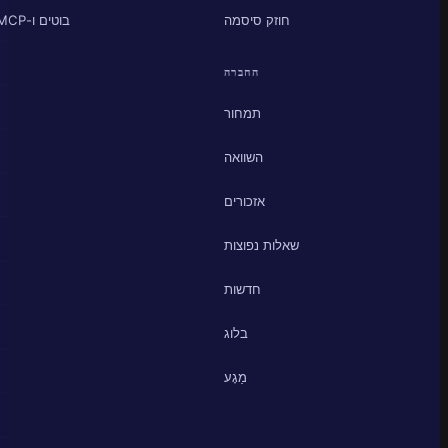
חוזק סיסמה
בוטים ו-MCP
החברה
תמחור
השוואה
אזכורים
שאלות נפוצות
חדשות
בלוג
מַגָע