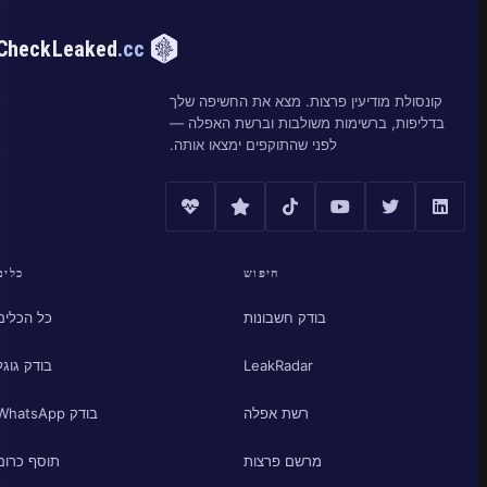
CheckLeaked
.cc
קונסולת מודיעין פרצות. מצא את החשיפה שלך
בדליפות, ברשימות משולבות וברשת האפלה —
לפני שהתוקפים ימצאו אותה.
חיפוש
כלים
בודק חשבונות
כל הכלים
LeakRadar
בודק גוגל
רשת אפלה
בודק WhatsApp
מרשם פרצות
תוסף כרום