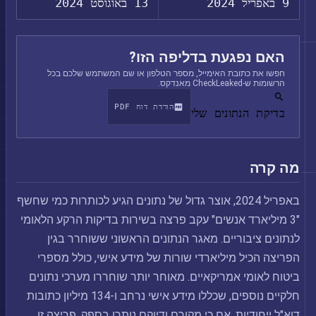
9 באפריל 2024
13 באוגוסט 2024
האם נפגעת בדליפה הזו?
חפשו את כתובת האימייל, מספר הטלפון או שם המשתמש שלכם בכל
הרשומות ש-CheckLeaked מאנדקס.
הורדת דוח PDF
בדיקת הנתונים שלי
מה קרה
באפריל 2024, אוצר גדול של נתונים הגיע לכותרות כמי שחשף
"3 מיליארד אנשים" עקב פרצה בשירות בדיקות הרקע הלאומי
לנתונים ציבוריים. מאגר הנתונים הראשוני ששוחרר בגין
הפריצה הכיל מיליארדי שורות של מידע אישי, כולל מספרי
ביטוח לאומי אמריקאיים. מאוחר יותר שוחררו מערכי נתונים
חלקיים נוספים, שכללו מידע אישי נרחב ו-134 מיליון כתובות
דוא"ל ייחודיות, אם כי מקורם ודיוקם נותרו בספק. פריצה זו