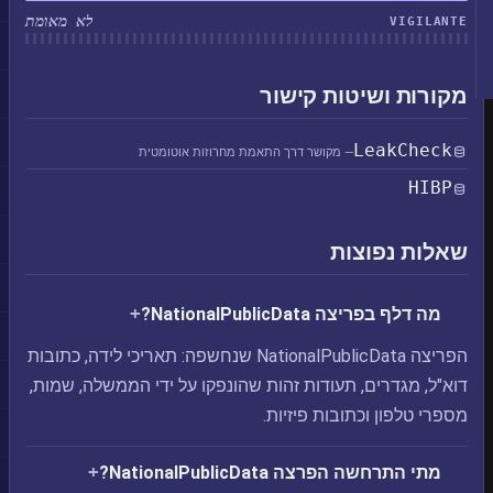
לא מאומת
VIGILANTE
מקורות ושיטות קישור
LeakCheck
— מקושר דרך התאמת מחרוזות אוטומטית
HIBP
שאלות נפוצות
מה דלף בפריצה NationalPublicData?
הפריצה NationalPublicData שנחשפה: תאריכי לידה, כתובות
דוא"ל, מגדרים, תעודות זהות שהונפקו על ידי הממשלה, שמות,
מספרי טלפון וכתובות פיזיות.
מתי התרחשה הפרצה NationalPublicData?