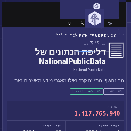
האתר הקלאסי
בַּיִת
/
פרצות
/
NationalPublicData
CHECKLEAKED.CC
טְעִינָה
מרשם פרצות
דליפת הנתונים של
NationalPublicData
National Public Data
מה נחשף, מתי זה קרה ואילו מאגרי מידע מאשרים זאת.
לא מאומת
לא דלפו סיסמאות
חשבונות
1,417,765,940
תאריך הפרצה
עדכון אחרון