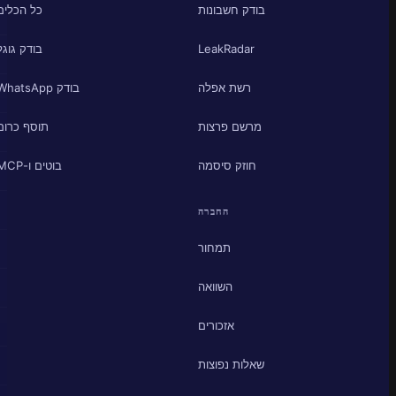
בודק חשבונות
כל הכלים
LeakRadar
בודק גוגל
רשת אפלה
בודק WhatsApp
מרשם פרצות
תוסף כרום
חוזק סיסמה
בוטים ו-MCP
החברה
תמחור
השוואה
אזכורים
שאלות נפוצות