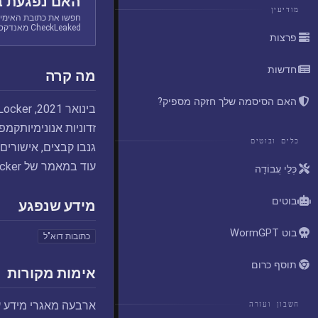
האם נפגעת ב
מודיעין
חפשו את כתובת האימיי
CheckLeaked מאנדקס.
פרצות
חדשות
מה קרה
האם הסיסמה שלך חזקה מספיק?
כלים ובוטים
גנבו קבצים, אישורי
עוד במאמר של NordLocker על הנוזקה Nameless שגנבה 1.2 טרה-בייט של מידע פרטי.
כְּלֵי עֲבוֹדָה
בוטים
מידע שנפגע
בוט WormGPT
כתובות דוא"ל
תוסף כרום
אימות מקורות
ארבעה מאגרי מידע ע
חשבון ועזרה