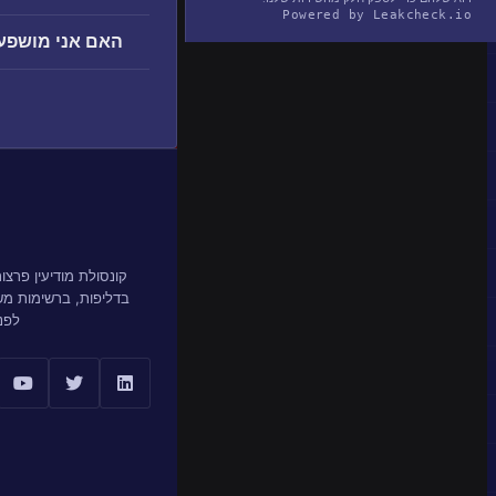
Powered by Leakcheck.io
האם אני מושפע מהפרצה re
קונסולת מודיעין פרצ
בדליפות, ברשימות מ
לפנ