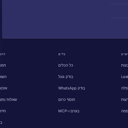
פוש
כלים
החב
נות
כל הכלים
תמח
Lea
בודק גוגל
השוו
פלה
בודק WhatsApp
אזכור
צות
תוסף כרום
שאלות נפוצ
סמה
בוטים ו-MCP
חדש
בל