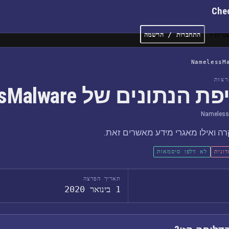
Che
ברית
התחברות / הרשמה
NamelessM
צות
 הנתונים של NamelessMalware
Nameless
ה ואילו מאגרי מידע מאשרים זאת.
ונית
לא דלפו סיסמאות
תאריך הפרצה
1 בינואר 2020