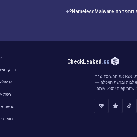
NamelessMalwa?
חי
CheckLeaked
.cc
בודק חשבו
ות. מצא את החשיפה שלך
kRadar
שולבות וברשת האפלה —
י שהתוקפים ימצאו אותה.
רשת א
מרשם פר
חוזק סי