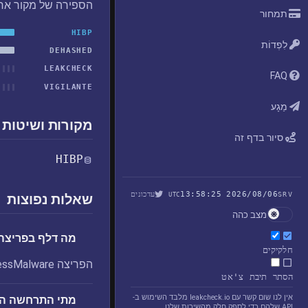
הספירה של מקור אח
תמחור
HIBP
לִפְדוֹת
DEHASHED
LEAKCHECK
FAQ
VIGILANTE
מַגָע
מקורות ושיטות 
סיור בדף זה
HIBP
2026/08/06 13:58:25
עדכונים
UTC
SRV
שאלות נפוצות
מצב כהה
מה דלף בפריצה amelessMalware
חלקיקים
הפריצה NamelessMalware שנחשפה: כתובות דוא"ל.
הסתר תיבת צ'אט
אין לנו שום קשר עם leakcheck.io מלבד השימוש ב-
מתי התרחשה הפרצה Malware
API שלהם כדי לספק חלק מהשירות שלנו.