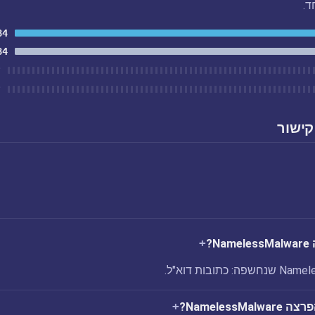
ד.
84
84
ל
ל
קישור
N?
Nameless?