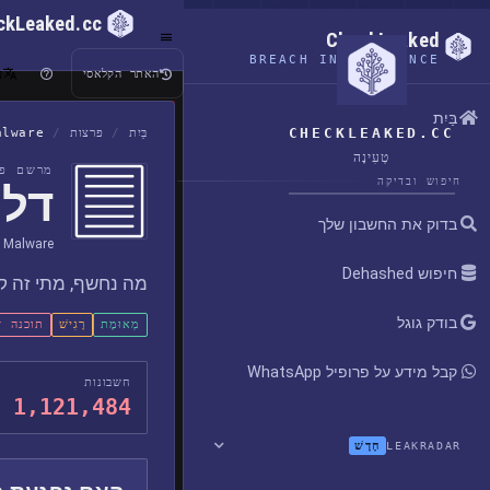
ckLeaked.cc
CheckLeaked
BREACH INTELLIGENCE
ע
האתר הקלאסי
בַּיִת
CHECKLEAKED.CC
בַּיִת
/
פרצות
/
alware
טְעִינָה
מרשם פר
חיפוש ובדיקה
דליפת
בדוק את החשבון שלך
 Malware
חיפוש Dehashed
מה נחשף, מתי זה קר
בודק גוגל
מְאוּמָת
רָגִישׁ
תוכנה זד
קבל מידע על פרופיל WhatsApp
חשבונות
1,121,484
חָדָשׁ
LEAKRADAR