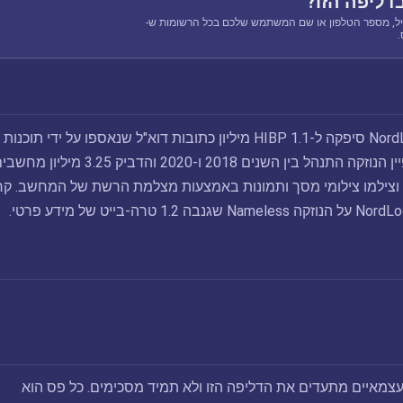
דליפה הזו?
ל, מספר הטלפון או שם המשתמש שלכם בכל הרשומות ש-
בינואר 2021, NordLocker סיפקה ל-HIBP 1.1 מיליון כתובות דוא"ל שנאספו על ידי תוכנות
זדוניות אנונימיותקמפיין הנוזקה התנהל בין השנים 2018 ו-2020 והדביק 3.25 מיליון
ם וצילמו צילומי מסך ותמונות באמצעות מצלמת הרשת של המחשב. קר
צמאיים מתעדים את הדליפה הזו ולא תמיד מסכימים. כל פס הוא