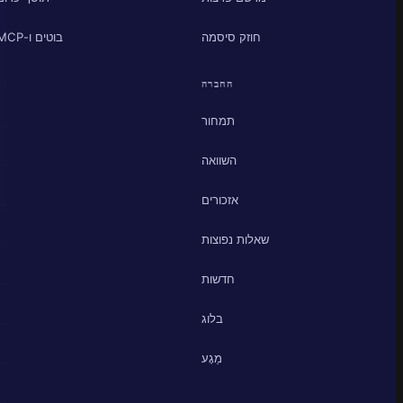
חוזק סיסמה
בוטים ו-MCP
החברה
תמחור
השוואה
אזכורים
שאלות נפוצות
חדשות
בלוג
מַגָע