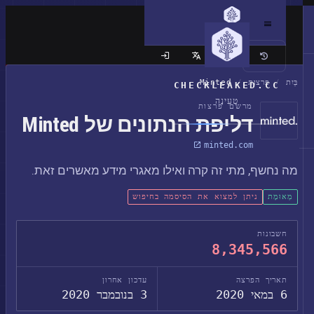
האתר הקלאסי
בַּיִת
/
פרצות
/
Minted
CHECKLEAKED.CC
טְעִינָה
מרשם פרצות
דליפת הנתונים של Minted
minted.com
מה נחשף, מתי זה קרה ואילו מאגרי מידע מאשרים זאת.
מְאוּמָת
ניתן למצוא את הסיסמה בחיפוש
חשבונות
8,345,566
תאריך הפרצה
עדכון אחרון
6 במאי 2020
3 בנובמבר 2020