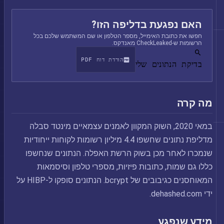
האם נפגעת בדליפה הזו?
חפשו את כתובת האימייל, מספר הטלפון או שם המשתמש שלכם בכל
הרשומות ש-CheckLeaked מאנדקס.
הורדת דוח PDF
בדיקת הנתונים שלי
מה קרה
במאי 2020, השוק המקוון לאמנים עצמאיים מינטד סבלה
מדליפת נתונים שחשפו 4.4 מיליון רשומות לקוחות ייחודיות
שנמכרו לאחר מכן בשוק הרשת האפלה. הנתונים שנחשפו
כללו גם שמות, כתובות פיזיות, מספרי טלפון וסיסמאות
המאוחסנים כגיבובים של bcrypt. הנתונים סופקו ל-HIBP על
ידי dehashed.com.
מידע שנפגע