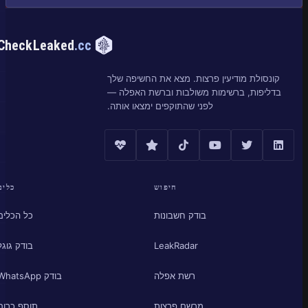
CheckLeaked
.cc
קונסולת מודיעין פרצות. מצא את החשיפה שלך
בדליפות, ברשימות משולבות וברשת האפלה —
לפני שהתוקפים ימצאו אותה.
חיפוש
כלים
בודק חשבונות
כל הכלים
LeakRadar
בודק גוגל
רשת אפלה
בודק WhatsApp
מרשם פרצות
תוסף כרום