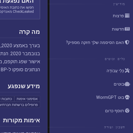
האם נפגעת ב
מודיעין
חפשו את כתובת האימיי
CheckLeaked מאנדקס.
פרצות
חדשות
מה קרה
האם הסיסמה שלך חזקה מספיק?
כלים ובוטים
אישור שפג תוקפם, מי
הנתונים סופקו ל-HIBP על ידי dehashed.com.
כְּלֵי עֲבוֹדָה
בוטים
מידע שנפגע
בוט WormGPT
אסימוני אימות
כתובות ד
פרופילים ברשתות חברתיו
תוסף כרום
אימות מקורות
חשבון ועזרה