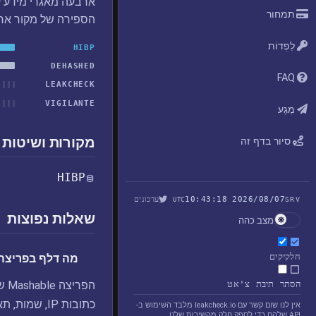
ארבעה מאגרי מידע ע
תמחור
הספירה של מקור אח
לִפְדוֹת
HIBP
DEHASHED
FAQ
LEAKCHECK
VIGILANTE
מַגָע
מקורות ושיטות 
סיור בדף זה
HIBP
2026/08/07 10:43:18
עדכונים
UTC
SRV
שאלות נפוצות
מצב כהה
חלקיקים
מה דלף בפריצה Mashable
הסתר תיבת צ'אט
הפ
כתובות IP, שמות, תאריכי לידה חלקיים ופרופילים ברשתות חברתיות.
אין לנו שום קשר עם leakcheck.io מלבד השימוש ב-
API שלהם כדי לספק חלק מהשירות שלנו.