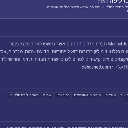
דליפה הזו?
ל, מספר הטלפון או שם המשתמש שלכם בכל הרשומות ש-
בערך באמצע 2020, Mashable סבלה מדליפת נתונים אשר נחשפו לאחר מכן לציבור
בנובמבר 2020. הנתונים כללו 1.4 מיליון כתובות דוא"ל ייחודיות יחד עם שמות, מגדרים, א
קומים פיזיים, קישורים לפרופילים ברשתות חברתיות וימי וחודשי לידה
וא"ל
מגדרים
מיקומים גיאוגרפיים
כתובות IP
שמות
תאריכי לידה חלקיים
ת