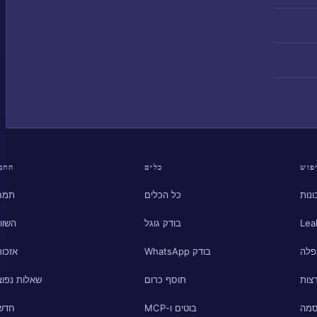
פוש
כלים
החב
נות
כל הכלים
תמח
Lea
בודק גוגל
השוו
פלה
בודק WhatsApp
אזכור
צות
תוסף כרום
שאלות נפוצ
סמה
בוטים ו-MCP
חדש