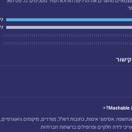
צמאיים מתעדים את הדליפה הזו ולא תמיד מסכימים. כל פס הוא
ד.
77
77
ל
ל
קישור
?
ריצה Mashable שנחשפה: אסימוני אימות, כתובות דוא"ל, מגדרים, מיקומים גיאוגרפיים,