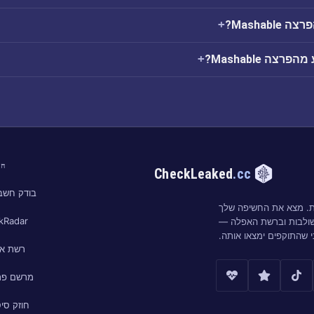
Mashab?
צה Mashable?
חי
CheckLeaked
.cc
בודק חשבו
ות. מצא את החשיפה שלך
kRadar
שולבות וברשת האפלה —
י שהתוקפים ימצאו אותה.
רשת א
מרשם פר
חוזק סי