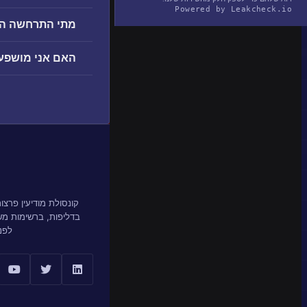
Powered by Leakcheck.io
מתי התרחשה הפרצה le
האם אני מושפע מהפר
קונסולת מודיעין פרצ
בדליפות, ברשימות מ
לפנ