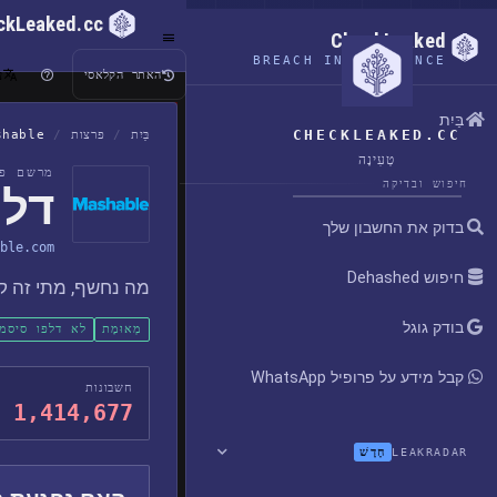
ckLeaked.cc
CheckLeaked
BREACH INTELLIGENCE
ע
האתר הקלאסי
בַּיִת
CHECKLEAKED.CC
בַּיִת
/
פרצות
/
shable
טְעִינָה
מרשם פר
חיפוש ובדיקה
דליפ
בדוק את החשבון שלך
ble.com
חיפוש Dehashed
מה נחשף, מתי זה קר
בודק גוגל
מְאוּמָת
לא דלפו סיסמ
קבל מידע על פרופיל WhatsApp
חשבונות
1,414,677
חָדָשׁ
LEAKRADAR