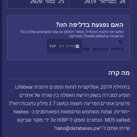
28 בפברואר 2019
25 במאי 2020
האם נפגעת בדליפה הזו?
חפשו את כתובת האימייל, מספר הטלפון או שם המשתמש שלכם בכל
הרשומות ש-CheckLeaked מאנדקס.
הורדת דוח PDF
בדיקת הנתונים שלי
מה קרה
בתחילת 2019, אפליקציית לוחות הזמנים היפנית Lifebear
הופיע למכירה בשוק הרשת האפלה בין שורה של אתרים
פרוצים אחרים.הפריצה חשפה כמעט 3.7 מיליון כתובות דוא"ל
ייחודיות, שמות משתמש וסיסמאות המאוחסנים כ- hashes
MD5 salted. הנתונים סופקו ל-HIBP על ידי מקור שביקש
שייחו אותם ל-"
nano@databases.pw
".