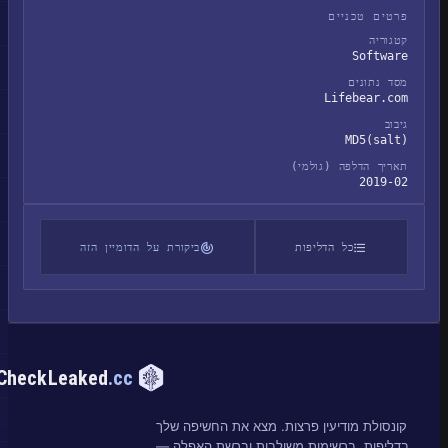
פרטים טכניים
קטגוריה
Software
מסד נתונים
Lifebear.com
גיבוב
MD5(salt)
תאריך הדלפה (גולמי)
2019-02
כל הדליפות
ביקורת על הדומיין הזה
CheckLeaked
.cc
קונסולת מודיעין פרצות. מצא את החשיפה שלך
בדליפות, ברשימות משולבות וברשת האפלה —