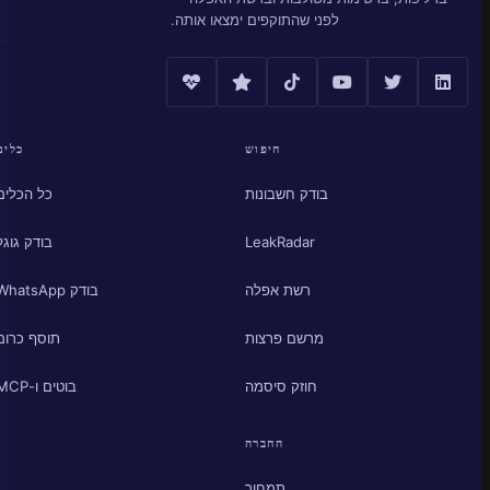
לפני שהתוקפים ימצאו אותה.
חיפוש
כלים
בודק חשבונות
כל הכלים
LeakRadar
בודק גוגל
רשת אפלה
בודק WhatsApp
מרשם פרצות
תוסף כרום
חוזק סיסמה
בוטים ו-MCP
החברה
תמחור