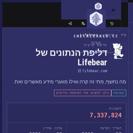
האתר הקלאסי
בַּיִת
/
פרצות
/
Lifebear
CHECKLEAKED.CC
טְעִינָה
מרשם פרצות
דליפת הנתונים של
Lifebear
lifebear.com
מה נחשף, מתי זה קרה ואילו מאגרי מידע מאשרים זאת.
מְאוּמָת
ניתן למצוא את הסיסמה בחיפוש
חשבונות
7,337,824
תאריך הפרצה
עדכון אחרון