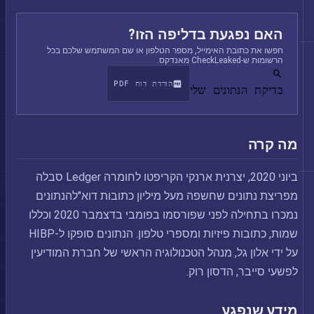
האם נפגעת בדליפה הזו?
חפשו את כתובת האימייל, מספר הטלפון או שם המשתמש שלכם בכל
הרשומות ש-CheckLeaked מאנדקס.
הורדת דוח PDF
בדיקת הנתונים שלי
מה קרה
ביוני 2020, יצרנית ארנקי הקריפטו לחומרה Ledger סבלה
מפריצת נתונים שחשפה מעל מיליון כתובות דוא"להנתונים
נמכרו בתחילה לפני שפורסמו בפומבי בדצמבר 2020 וכללו
שמות, כתובות פיזיות ומספרי טלפון. הנתונים סופקו ל-HIBP
על ידי אלון גל, מנהל הטכנולוגיה הראשי של חברת המודיעין
לפשעי סייבר, הדסון רוק.
מידע שנפגע