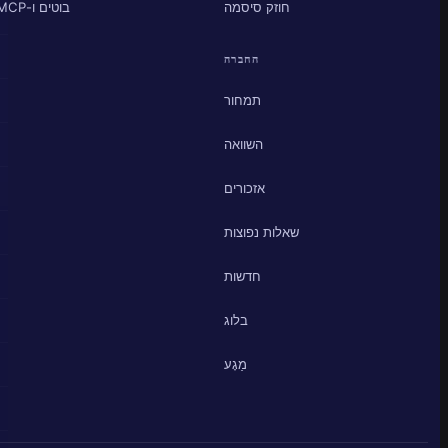
חוזק סיסמה
בוטים ו-MCP
החברה
תמחור
השוואה
אזכורים
שאלות נפוצות
חדשות
בלוג
מַגָע