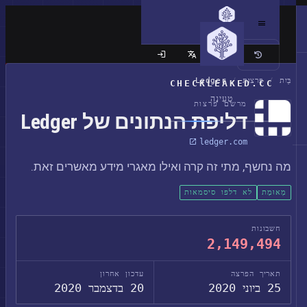
האתר הקלאסי
בַּיִת
/
פרצות
/
Ledger
CHECKLEAKED.CC
טְעִינָה
מרשם פרצות
דליפת הנתונים של Ledger
ledger.com
מה נחשף, מתי זה קרה ואילו מאגרי מידע מאשרים זאת.
מְאוּמָת
לא דלפו סיסמאות
חשבונות
2,149,494
תאריך הפרצה
עדכון אחרון
25 ביוני 2020
20 בדצמבר 2020