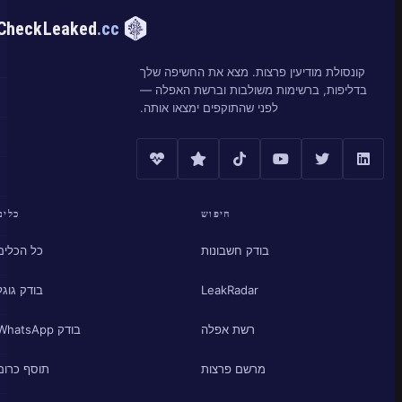
CheckLeaked
.cc
קונסולת מודיעין פרצות. מצא את החשיפה שלך
בדליפות, ברשימות משולבות וברשת האפלה —
לפני שהתוקפים ימצאו אותה.
חיפוש
כלים
בודק חשבונות
כל הכלים
LeakRadar
בודק גוגל
רשת אפלה
בודק WhatsApp
מרשם פרצות
תוסף כרום