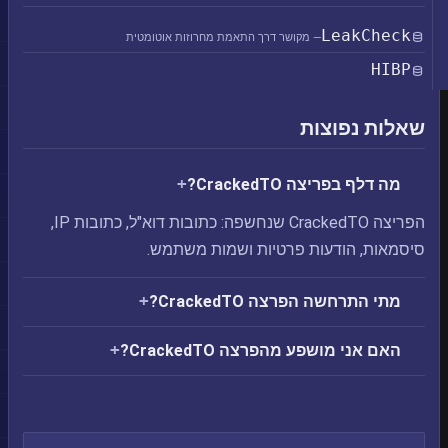
LeakCheck
— מקושר דרך התאמת מחרוזות אוטומטית
HIBP
שאלות נפוצות
מה דלף בפריצה CrackedTO?
הפריצה CrackedTO שנחשפה: כתובות דוא"ל, כתובות IP,
סיסמאות, הודעות פרטיות ושמות משתמש.
מתי התרחשה הפרצה CrackedTO?
האם אני מושפע מהפרצה CrackedTO?