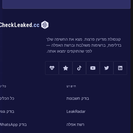
CheckLeaked
.cc
קונסולת מודיעין פרצות. מצא את החשיפה שלך
בדליפות, ברשימות משולבות וברשת האפלה —
לפני שהתוקפים ימצאו אותה.
חיפוש
כלים
בודק חשבונות
כל הכלים
LeakRadar
בודק גוגל
רשת אפלה
בודק WhatsApp