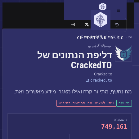
האתר הקלאסי
בַּיִת
/
פרצות
/
CrackedTO
CHECKLEAKED.CC
טְעִינָה
מרשם פרצות
דליפת הנתונים של
CrackedTO
Cracked.to
cracked.to
מה נחשף, מתי זה קרה ואילו מאגרי מידע מאשרים זאת.
מְאוּמָת
ניתן למצוא את הסיסמה בחיפוש
חשבונות
749,161