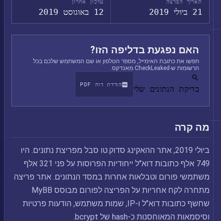
תאריך הפרצה
עדכון אחרון
21 ביולי 2019
12 באוגוסט 2019
האם נפגעת בדליפה הזו?
חפשו את כתובת האימייל, מספר הטלפון או שם המשתמש שלכם בכל
הרשומות ש-CheckLeaked מאנדקס.
הורדת דוח PDF
בדיקת הנתונים שלי
מה קרה
ביולי 2019, אתר ההאקינג סדוק.טו סבל מפריצת נתונים. היו
749 אלף כתובות דוא"ל ייחודיות הפרוסות על פני 321 אלף
משתמשי פורום וטבלאות אחרות במסד הנתונים. אתר פריצה
מתחרה לקח אחריות על הפריצה לפורום מבוסס MyBB
שחשף כתובות דוא"ל ו-IP, שמות משתמש, הודעות פרטיות
וסיסמאות המאוחסנות כ-hash של bcrypt.