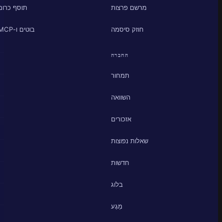
מרשם פרצות
תוסף כרום
חוזק סיסמה
בוטים ו-MCP
החברה
תמחור
השוואה
אזכורים
שאלות נפוצות
חדשות
בלוג
מַגָע