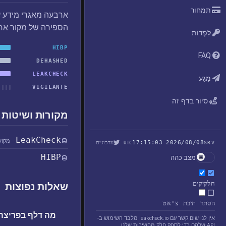
תמחור
ארבעה מאגרי מידע ע
הספירה של מקור אח
לִפְדוֹת
HIBP
FAQ
DEHASHED
LEAKCHECK
מַגָע
VIGILANTE
סיור בדף זה
מקורות ושיטות 
LeakCheck
— מקוש
2026/08/08 17:15:03
עדכונים
UTC
SRV
HIBP
מצב כהה
חלקיקים
שאלות נפוצות
הסתר תיבת צ'אט
מה דלף בפריצה ouyguesTelecom
אין לנו שום קשר עם leakcheck.io מלבד השימוש ב-
API שלהם כדי לספק חלק מהשירות שלנו.