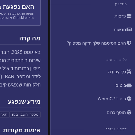
מודיעין
האם נפגעת ב
חפשו את כתובת האימיי
פרצות
CheckLeaked מאנדקס.
חדשות
מה קרה
האם הסיסמה שלך חזקה מספיק?
כלים ובוטים
מיליון כתובות דוא"ל 
כְּלֵי עֲבוֹדָה
הלקוחות שנפגעו קיבל
בוטים
בוט WormGPT
מידע שנפגע
תוסף כרום
מספרי חשבון בנק
תאריכ
אימות מקורות
חשבון ועזרה