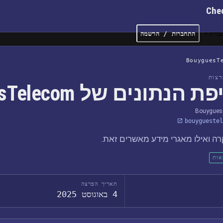
Che
ברית
התחברות / הרשמה
BouyguesT
צות
 הנתונים של BouyguesTelecom
Bouygues
bouyguestel
ה ואילו מאגרי מידע מאשרים זאת.
אות
תאריך הפרצה
4 באוגוסט 2025