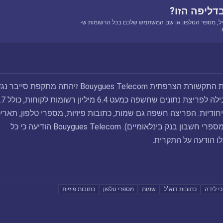
דליפה הזו?
ל, מספר הטלפון או שם המשתמש שלכם בכל הרשומות ש-
באוגוסט 2025, חברת התקשורת הצרפתית Bouygues Telecom זיהתה מתקפת סייבר 
שירותיה.התקרית הובילה לפריצת נתונים שחשפה כ
ייחודיות. הפריצה חשפה גם שמות, כתובות פיזיות, מספרי טלפון, תאריכ
לידה ומספרי IBAN (מספרי חשבון בנק בינלאומיים). Bouygues Telecom הודיעה כי כל
ו הודעה על התקרית.
י לידה
כתובות דוא"ל
שמות
מספרי טלפון
כתובות פיזיות