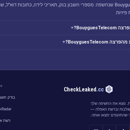
הפריצה BouyguesTelecom שנחשפה: מספרי חשבון בנק, תאריכי לידה, כתובות דוא"ל, 
פיזיות.
Bouygues?
BouyguesTelec?
חי
CheckLeaked
.cc
בודק חשבו
ות. מצא את החשיפה שלך
kRadar
שולבות וברשת האפלה —
י שהתוקפים ימצאו אותה.
רשת א