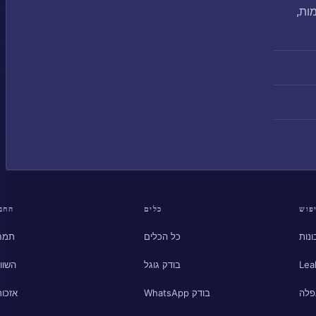
שמות,
פוש
כלים
החב
נות
כל הכלים
תמח
Lea
בודק גוגל
השוו
פלה
בודק WhatsApp
אזכור