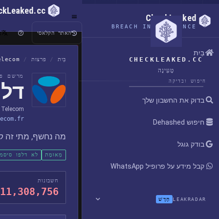
ckLeaked.cc
CheckLeaked
BREACH INTELLIGENCE
ע
האתר הקלאסי
בַּיִת
CHECKLEAKED.CC
בַּיִת
/
פרצות
/
elecom
טְעִינָה
מרשם פר
חיפוש ובדיקה
דליפת
בדוק את החשבון שלך
 Telecom
ecom.fr
חיפוש Dehashed
מה נחשף, מתי זה קר
בודק גוגל
מְאוּמָת
לא דלפו סיסמ
קבל מידע על פרופיל WhatsApp
חשבונות
11,308,756
חָדָשׁ
LEAKRADAR