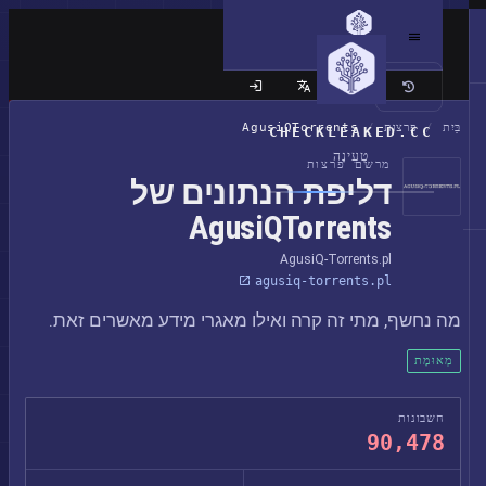
האתר הקלאסי
בַּיִת
/
פרצות
/
AgusiQTorrents
CHECKLEAKED.CC
טְעִינָה
מרשם פרצות
דליפת הנתונים של
AgusiQTorrents
AgusiQ-Torrents.pl
agusiq-torrents.pl
מה נחשף, מתי זה קרה ואילו מאגרי מידע מאשרים זאת.
מְאוּמָת
חשבונות
90,478