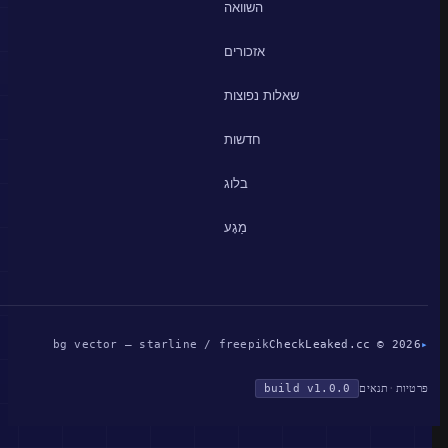
השוואה
אזכורים
שאלות נפוצות
חדשות
בלוג
מַגָע
bg vector — starline / freepik
CheckLeaked.cc © 2026
▸
פרטיות
·
תנאים
build v1.0.0