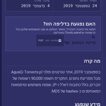
תאריך הפרצה
עדכון אחרון
24 בספטמבר 2019
4 בדצמבר 2019
האם נפגעת בדליפה הזו?
חפשו את כתובת האימייל, מספר הטלפון או שם המשתמש שלכם בכל
הרשומות ש-CheckLeaked מאנדקס.
הורדת דוח PDF
בדיקת הנתונים שלי
מה קרה
בספטמבר 2019, אתר טורנטים פולני AgusiQ-Torrents.pl
סבל מפריצת נתונים. התקרית חשפה 90,000 רשומות של
חברים, כולל כתובות דוא"ל ו-IP, שמות משתמש וסיסמאות
המאוחסנים כ-hashes של MD5.
מידע שנפגע