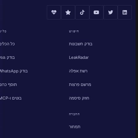
חיפוש
כלים
בודק חשבונות
כל הכלים
LeakRadar
בודק גוגל
רשת אפלה
בודק WhatsApp
מרשם פרצות
תוסף כרום
חוזק סיסמה
בוטים ו-MCP
החברה
תמחור