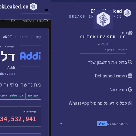
ckLeaked.cc
CheckLeaked
BREACH INTELLIGENCE
ע
האתר הקלאסי
בַּיִת
CHECKLEAKED.CC
בַּיִת
/
פרצות
/
ADDI
טְעִינָה
מרשם פר
חיפוש ובדיקה
דלי
בדוק את החשבון שלך
Addi
ddi.com
חיפוש Dehashed
מה נחשף, מתי זה קר
בודק גוגל
מְאוּמָת
לא דלפו סיסמ
קבל מידע על פרופיל WhatsApp
חשבונות
34,532,941
חָדָשׁ
LEAKRADAR