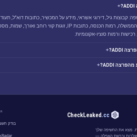
?
ADDI שנחשפה: קבוצות גיל, דירוגי אשראי, מידע על המכשיר, כתובות דוא"ל, תעוד
זהות שהונפקו על ידי הממשלה, רמות הכנסה, כתובות IP, זוגות קווי רוחב ואורך, שמות,
 רכישות ורמות סוציו-אקונומיות.
 ADDI?
פרצה ADDI?
חי
CheckLeaked
.cc
בודק חשבו
ות. מצא את החשיפה שלך
kRadar
שולבות וברשת האפלה —