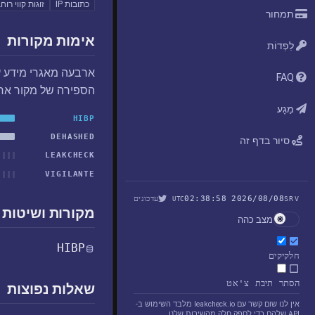
כתובות IP
זוגות קווי רוח
תמחור
אימות מקורות
לִפְדוֹת
ארבעה מאגרי מידע ע
FAQ
הספירה של מקור אח
מַגָע
HIBP
DEHASHED
סיור בדף זה
LEAKCHECK
VIGILANTE
2026/08/08 02:38:58
עדכונים
UTC
SRV
מקורות ושיטות 
מצב כהה
HIBP
חלקיקים
הסתר תיבת צ'אט
שאלות נפוצות
אין לנו שום קשר עם leakcheck.io מלבד השימוש ב-
API שלהם כדי לספק חלק מהשירות שלנו.