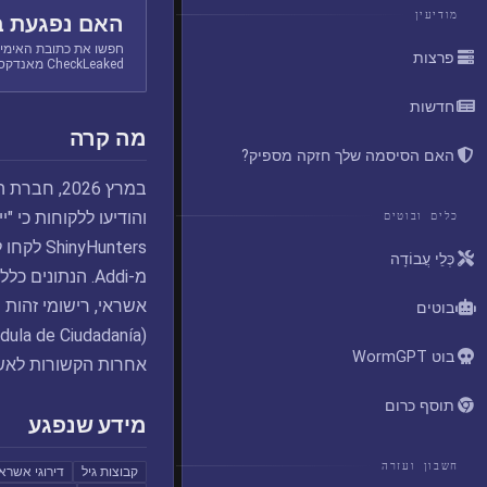
מודיעין
האם נפגעת ב
חפשו את כתובת האימיי
פרצות
CheckLeaked מאנדקס.
חדשות
מה קרה
האם הסיסמה שלך חזקה מספיק?
והודיעו ללקוחות כי 
כלים ובוטים
Hunters
כְּלֵי עֲבוֹדָה
אשראי, רישומי זהות ש
בוטים
בוט WormGPT
אחרות הקשורות לאש
תוסף כרום
מידע שנפגע
חשבון ועזרה
קבוצות גיל
דירוגי אשראי