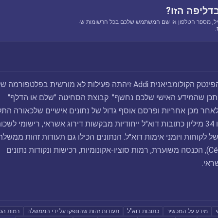
דליפה הזו?
ל, מספר הטלפון או שם המשתמש שלכם בכל הרשומות ש-
במרץ 2026, חברת הפינטק הקולומביאנית Addi זיהתה פעילות לא מורשית בפלטפורמה
"ייתכן שהמידע האישי שלכם נחשף". קבוצת הסחיטה "שלם או הדלף"
Shiny לקחו לאחר מכן אחריות ופרסם אוסף גדול של נתונים אישיים שלכאורה הת
מ-Addi. הנתונים כללו 34 מיליון כתובות דוא"ל ייחודיות מבקשות דירוג אשראי, רישומי לשכו
ל לקוחות ויומני אימות דוא"ל. הנתונים הכילו גם תעודות זהות ממשלת
(Cédula de Ciudadanía), הכנסה משוערת, רמות סוציו-אקונומיות, רכישות ונקודות נתונים
ראי.
מידע על המכשיר
כתובות דוא"ל
תעודות זהות שהונפקו על ידי הממשלה
רמות הכ