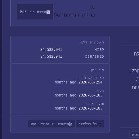
הורדת דוח PDF
בדיקת הנתונים שלי
חשבונות דלפו
34,532,941
HIBP
 שלה
34,532,941
DEHASHED
קבלו
ציר זמן
תאריך הפרצה
ת
2026-03-25
4 months ago
יות
נוסף
2026-05-18
3 months ago
עדכון אחרון
2026-05-18
3 months ago
כל הדליפות
ביקורת על הדומיין הזה
נסה