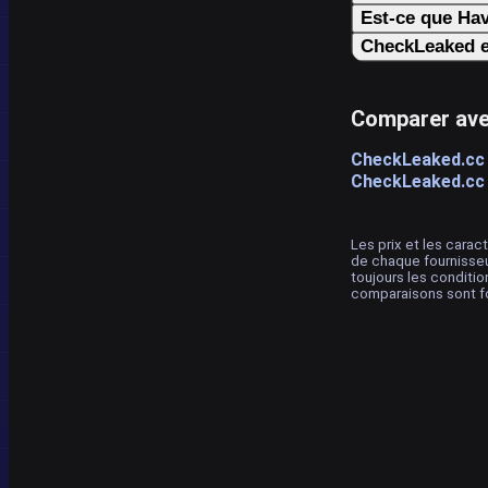
Est-ce que Hav
CheckLeaked e
Comparer avec
CheckLeaked.cc
CheckLeaked.cc c
Les prix et les caract
de chaque fournisseu
toujours les conditio
comparaisons sont fou