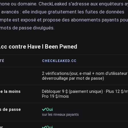
hone ou domaine. CheckLeaked s'adresse aux enquêteurs a
 avancés : elle indique gratuitement les fuites de données
ompte est exposé et propose des abonnements payants pou
s mots de passe divulgués.
cc contre Have I Been Pwned
TÉ
CHECKLEAKED.CC
2 vérifications/jour, e-mail + nom d'utilisateu
déverrouillage par mot de passe)
e la moins
Débloquer 9 $ (paiement unique) · Plus 12 $/m
Pro 19 $/mois
s de passe
Oui
sur les niveaux payants
ur
Oui