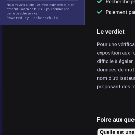
Recherche pa
Nous n'avons aucun lien avec leakcheck.io, si ce
n'est l'utilisation de leur API pour fournir une
Paiement par
partie de notre service.
Powered by Leakcheck.io
Le verdict
Pour une vérifica
exposition aux f
difficile à égale
données de mots
nom d'utilisateu
proposant des r
Foire aux que
Quelle est une