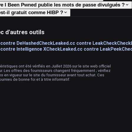
e I Been Pwned publie les mots de passe divulgués ?
st-il gratuit comme HIBP ?
 d'autres outils
 contre DeHashed
CheckLeaked.cc contre LeakCheck
Check
ontre Intelligence X
CheckLeaked.cc contre LeakPeek
Chec
éristiques ont été vérifiés en Juillet 2026 sur le site web officiel
r. Les offres des fournisseurs changent fréquemment ; vérifiez
ns en vigueur sur le site du fournisseur avant tout achat. Ces
rnies de bonne foi et à titre informatif.