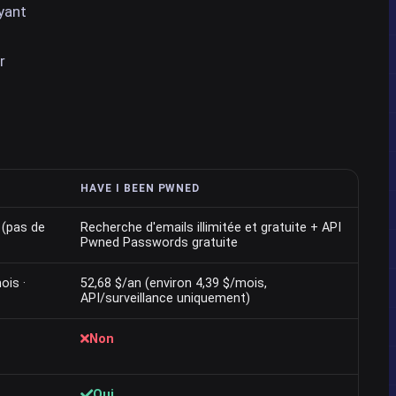
yant
r
HAVE I BEEN PWNED
r (pas de
Recherche d'emails illimitée et gratuite + API
Pwned Passwords gratuite
ois ·
52,68 $/an (environ 4,39 $/mois,
API/surveillance uniquement)
Non
Oui