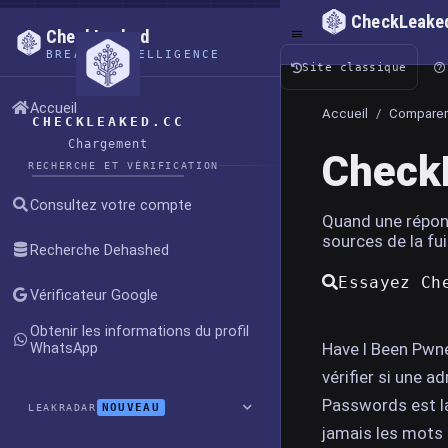
CheckLeake
CheckLeaked
BREACH INTELLIGENCE
Site classique
Accueil
Accueil
/
Comparer
CHECKLEAKED.CC
Chargement
CheckL
RECHERCHE ET VÉRIFICATION
Consultez votre compte
Quand une répons
sources de la fu
Recherche Dehashed
Essayez Ch
Vérificateur Google
Obtenir les informations du profil
Have I Been Pwne
WhatsApp
vérifier si une 
Passwords est la
NOUVEAU
LEAKRADAR
jamais les mots 