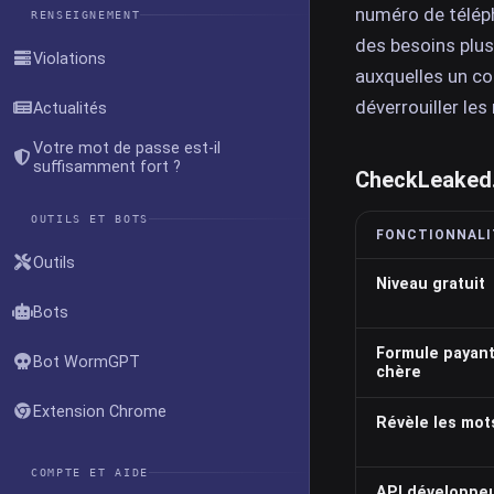
numéro de télép
RENSEIGNEMENT
des besoins plus
Violations
auxquelles un c
déverrouiller le
Actualités
Votre mot de passe est-il
suffisamment fort ?
CheckLeaked.
OUTILS ET BOTS
FONCTIONNALI
Outils
Niveau gratuit
Bots
Formule payant
Bot WormGPT
chère
Extension Chrome
Révèle les mot
COMPTE ET AIDE
API développe