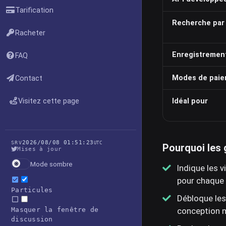
Tarification
Recherche par
Racheter
Enregistremen
FAQ
Modes de pai
Contact
Visitez cette page
Idéal pour
2026/08/08 01:51:23
SRV
UTC
Pourquoi les
Mises à jour
Mode sombre
Indique les 
pour chaque
Particules
Débloque les
conception 
Masquer la fenêtre de
discussion