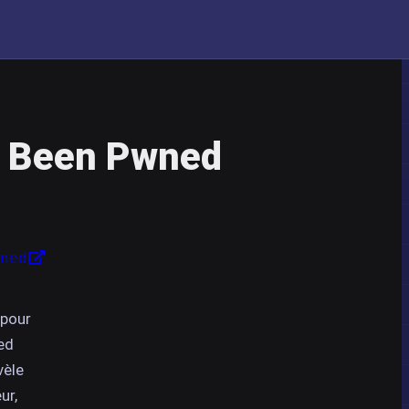
I Been Pwned
ned
 pour
ed
vèle
ur,