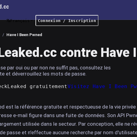
d.cc
Français
Connexion / Inscription
/
Have I Been Pwned
eaked.cc contre Have 
e par oui ou par non ne suffit pas, consultez les
ite et déverrouillez les mots de passe.
eckLeaked gratuitement
Visitez Have I Been Pw
d est la référence gratuite et respectueuse de la vie privée
adresse e-mail figure dans une fuite de données. Son API Pwn
rgement utilisée dans le secteur. Par conception, elle ne ré
de passe et n'effectue aucune recherche par nom d'utilisate