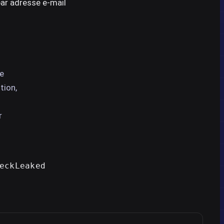
par adresse e-mail
re
tion,
r
eckLeaked