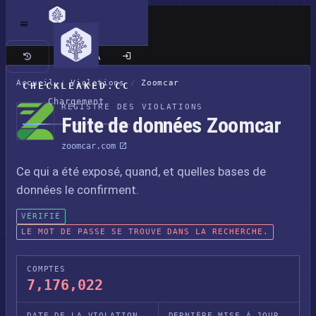
Site classique
Accueil
/
Violations
/
Zoomcar
CHECKLEAKED.CC
Chargement
REGISTRE DES VIOLATIONS
Fuite de données Zoomcar
zoomcar.com
Ce qui a été exposé, quand, et quelles bases de
données le confirment.
VÉRIFIÉ
LE MOT DE PASSE SE TROUVE DANS LA RECHERCHE.
COMPTES
7,176,022
DATE DE LA VIOLATION
DERNIÈRE MISE À JOUR