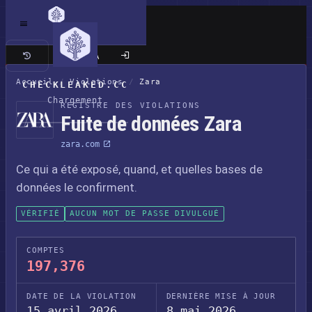
Site classique
Accueil
/
Violations
/
Zara
CHECKLEAKED.CC
Chargement
REGISTRE DES VIOLATIONS
Fuite de données Zara
zara.com
Ce qui a été exposé, quand, et quelles bases de
données le confirment.
VÉRIFIÉ
AUCUN MOT DE PASSE DIVULGUÉ
COMPTES
197,376
DATE DE LA VIOLATION
DERNIÈRE MISE À JOUR
15 avril 2026
8 mai 2026