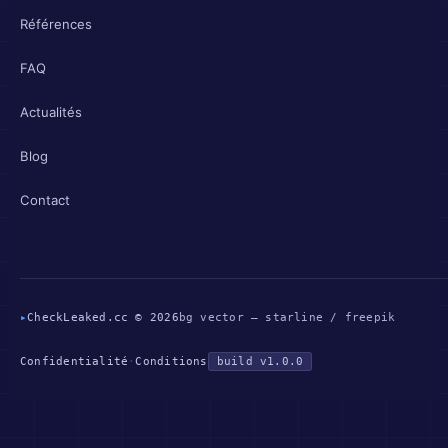
Références
FAQ
Actualités
Blog
Contact
▸
CheckLeaked.cc © 2026
bg vector — starline / freepik
Confidentialité
·
Conditions
build v1.0.0