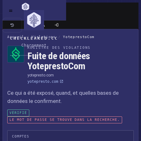
Site classique
Accueil
/
Violations
/
YoteprestoCom
CHECKLEAKED.CC
Chargement
REGISTRE DES VIOLATIONS
Fuite de données
YoteprestoCom
yotepresto.com
yotepresto.com
Ce qui a été exposé, quand, et quelles bases de
données le confirment.
VÉRIFIÉ
LE MOT DE PASSE SE TROUVE DANS LA RECHERCHE.
COMPTES