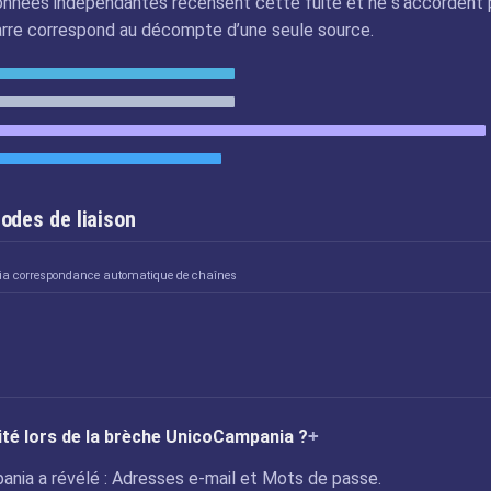
nnées indépendantes recensent cette fuite et ne s’accordent 
arre correspond au décompte d’une seule source.
odes de liaison
 via correspondance automatique de chaînes
uité lors de la brèche UnicoCampania ?
ania a révélé : Adresses e-mail et Mots de passe.