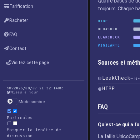
Quatre bases de do
Tarification
toujours. Chaque b
Racheter
HIBP
DEHASHED
FAQ
LEAKCHECK
VIGILANTE
Contact
Sources et méth
Visitez cette page
LeakCheck
— lié
HIBP
2026/08/07 21:32:14
SRV
UTC
Mises à jour
Mode sombre
FAQ
Particules
Qu'est-ce qui a f
Masquer la fenêtre de
discussion
La faille UnicoCamp