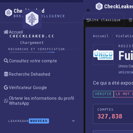
CheckLeake
CheckLeaked
BREACH INTELLIGENCE
Site classique
Accueil
CHECKLEAKED.CC
Accueil
/
Violati
Chargement
REGIS
RECHERCHE ET VÉRIFICATION
Fu
Consultez votre compte
Unico C
unicoca
Recherche Dehashed
Ce qui a été expo
Vérificateur Google
VÉRIFIÉ
LE MOT 
Obtenir les informations du profil
WhatsApp
COMPTES
327,838
NOUVEAU
LEAKRADAR