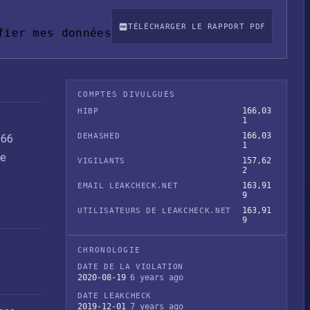
TÉLÉCHARGER LE RAPPORT PDF
fier mes données
COMPTES DIVULGUÉS
166,03
HIBP
1
166,03
DEHASHED
166
1
de
157,62
VIGILANTS
2
163,91
EMAIL LEAKCHECK.NET
9
163,91
UTILISATEURS DE LEAKCHECK.NET
9
CHRONOLOGIE
DATE DE LA VIOLATION
2020-08-19
6 years ago
DATE LEAKCHECK
2019-12-01
7 years ago