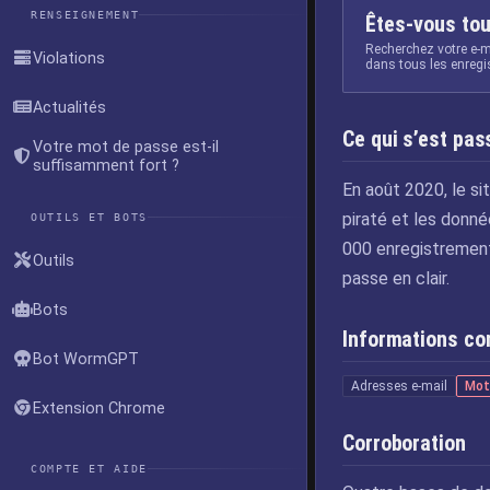
RENSEIGNEMENT
Êtes-vous tou
Recherchez votre e-m
Violations
dans tous les enreg
Actualités
Ce qui s’est pas
Votre mot de passe est-il
suffisamment fort ?
En août 2020, le si
piraté et les donn
OUTILS ET BOTS
000 enregistrement
Outils
passe en clair.
Bots
Informations c
Bot WormGPT
Adresses e-mail
Mot
Extension Chrome
Corroboration
COMPTE ET AIDE