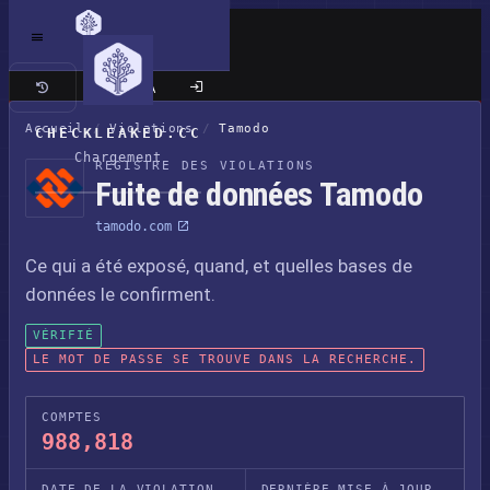
Site classique
Accueil
/
Violations
/
Tamodo
CHECKLEAKED.CC
Chargement
REGISTRE DES VIOLATIONS
Fuite de données Tamodo
tamodo.com
Ce qui a été exposé, quand, et quelles bases de
données le confirment.
VÉRIFIÉ
LE MOT DE PASSE SE TROUVE DANS LA RECHERCHE.
COMPTES
988,818
DATE DE LA VIOLATION
DERNIÈRE MISE À JOUR