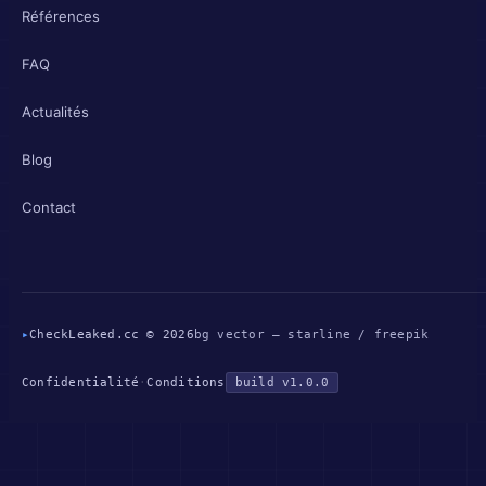
Références
FAQ
Actualités
Blog
Contact
▸
CheckLeaked.cc © 2026
bg vector — starline / freepik
Confidentialité
·
Conditions
build v1.0.0