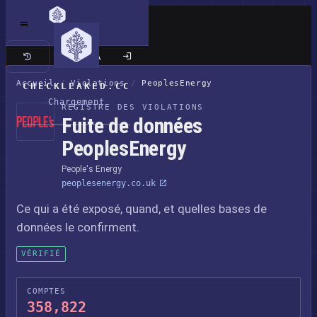
Site classique
Accueil
/
Violations
/
PeoplesEnergy
CHECKLEAKED.CC
Chargement
REGISTRE DES VIOLATIONS
Fuite de données
PeoplesEnergy
People's Energy
peoplesenergy.co.uk
Ce qui a été exposé, quand, et quelles bases de
données le confirment.
VÉRIFIÉ
COMPTES
358,822