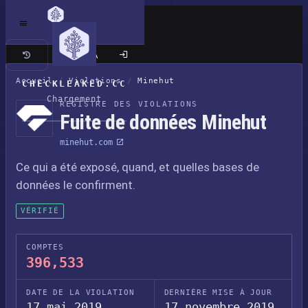
Site classique
Accueil
/
Violations
/
Minehut
CHECKLEAKED.CC
Chargement
REGISTRE DES VIOLATIONS
Fuite de données Minehut
minehut.com
Ce qui a été exposé, quand, et quelles bases de
données le confirment.
VÉRIFIÉ
COMPTES
396,533
DATE DE LA VIOLATION
DERNIÈRE MISE À JOUR
17 mai 2019
17 novembre 2019