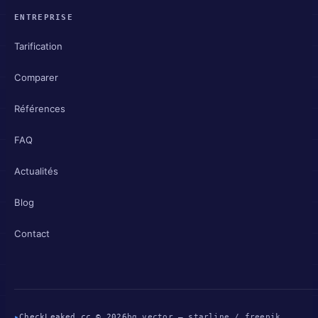
ENTREPRISE
Tarification
Comparer
Références
FAQ
Actualités
Blog
Contact
▸
CheckLeaked.cc © 2026
bg vector — starline / freepik