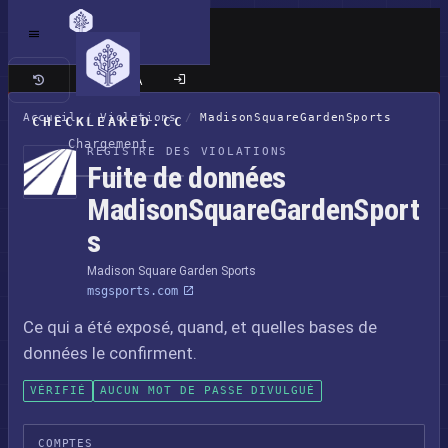
Site classique
Accueil
/
Violations
/
MadisonSquareGardenSports
CHECKLEAKED.CC
Chargement
REGISTRE DES VIOLATIONS
Fuite de données
MadisonSquareGardenSport
s
Madison Square Garden Sports
msgsports.com
Ce qui a été exposé, quand, et quelles bases de
données le confirment.
VÉRIFIÉ
AUCUN MOT DE PASSE DIVULGUÉ
COMPTES