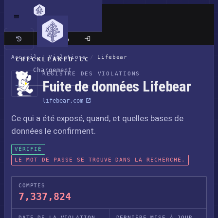
Site classique
Accueil
/
Violations
/
Lifebear
CHECKLEAKED.CC
Chargement
REGISTRE DES VIOLATIONS
Fuite de données Lifebear
lifebear.com
Ce qui a été exposé, quand, et quelles bases de
données le confirment.
VÉRIFIÉ
LE MOT DE PASSE SE TROUVE DANS LA RECHERCHE.
COMPTES
7,337,824
DATE DE LA VIOLATION
DERNIÈRE MISE À JOUR