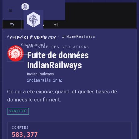
Site classique
Accueil
/
Violations
/
IndianRailways
CHECKLEAKED.CC
Chargement
REGISTRE DES VIOLATIONS
Fuite de données
IndianRailways
Indian Railways
indianrails.in
Ce qui a été exposé, quand, et quelles bases de
données le confirment.
VÉRIFIÉ
COMPTES
583,377