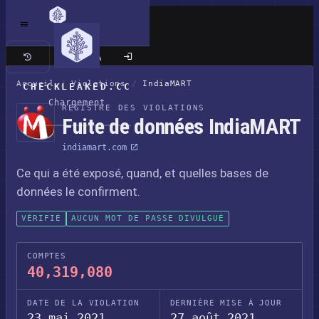
Site classique
Accueil
/
Violations
/
IndiaMART
CHECKLEAKED.CC
Chargement
REGISTRE DES VIOLATIONS
Fuite de données IndiaMART
indiamart.com
Ce qui a été exposé, quand, et quelles bases de
données le confirment.
VÉRIFIÉ
AUCUN MOT DE PASSE DIVULGUÉ
COMPTES
40,319,080
DATE DE LA VIOLATION
DERNIÈRE MISE À JOUR
23 mai 2021
27 août 2021