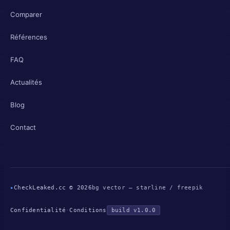
Comparer
Références
FAQ
Actualités
Blog
Contact
▸
CheckLeaked.cc © 2026
bg vector — starline / freepik
Confidentialité
·
Conditions
build v1.0.0