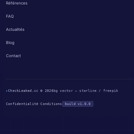
Références
FAQ
Actualités
Blog
Contact
▸
CheckLeaked.cc © 2026
bg vector — starline / freepik
Confidentialité
·
Conditions
build v1.0.0