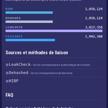
1,858,124
HIBP
1,858,124
DEHASHED
3,817,358
LEAKCHECK
1,942,380
VIGILANTE
Sources et méthodes de liaison
LeakCheck
— lié via correspondance automatique de chaînes
Dehashed
— lié via correspondance de domaine
HIBP
FAQ