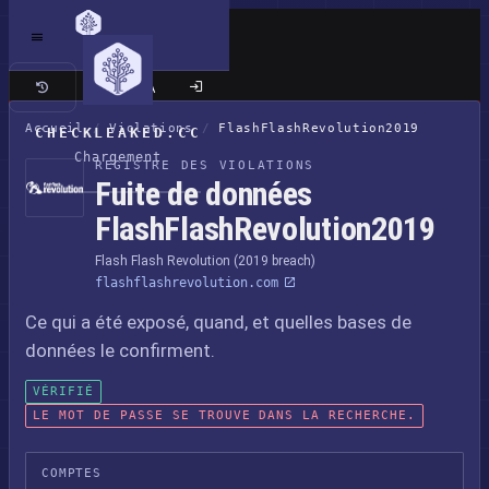
Site classique
Accueil
/
Violations
/
FlashFlashRevolution2019
CHECKLEAKED.CC
Chargement
REGISTRE DES VIOLATIONS
Fuite de données
FlashFlashRevolution2019
Flash Flash Revolution (2019 breach)
flashflashrevolution.com
Ce qui a été exposé, quand, et quelles bases de
données le confirment.
VÉRIFIÉ
LE MOT DE PASSE SE TROUVE DANS LA RECHERCHE.
COMPTES