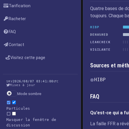
Tarification
Quatre bases de do
toujours. Chaque b
Racheter
HIBP
FAQ
DEHASHED
LEAKCHECK
Contact
VIGILANTE
Visitez cette page
Sources et méth
HIBP
2026/08/07 03:41:00
SRV
UTC
Mises à jour
Mode sombre
FAQ
Particules
Qu'est-ce qui a fu
Masquer la fenêtre de
La faille FFR a ré
discussion