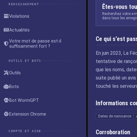
RENSEIGNEMENT
Êtes-vous tou
Recherchez votre e-m
Violations
dans tous les enreg
Actualités
Ce qui s’est pas
Votre mot de passe est-il
suffisamment fort ?
En juin 2023, La Fé
tentative de ranço
OUTILS ET BOTS
que les noms, date
Outils
suite publié un avi
touché les serveur
Bots
Bot WormGPT
Informations c
Extension Chrome
Dates de naissance
Corroboration
COMPTE ET AIDE