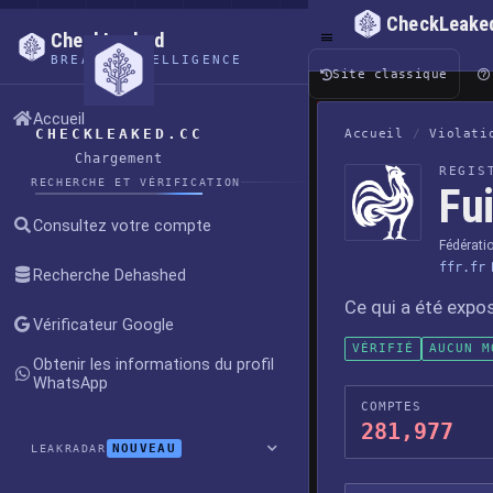
CheckLeake
CheckLeaked
BREACH INTELLIGENCE
Site classique
Accueil
CHECKLEAKED.CC
Accueil
/
Violati
Chargement
REGIS
RECHERCHE ET VÉRIFICATION
Fu
Consultez votre compte
Fédérati
ffr.fr
Recherche Dehashed
Ce qui a été expo
Vérificateur Google
VÉRIFIÉ
AUCUN M
Obtenir les informations du profil
WhatsApp
COMPTES
281,977
NOUVEAU
LEAKRADAR