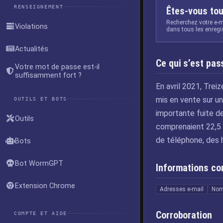
RENSEIGNEMENT
Êtes-vous tou
Recherchez votre e-m
Violations
dans tous les enreg
Actualités
Ce qui s’est pas
Votre mot de passe est-il
suffisamment fort ?
En avril 2021, Tre
mis en vente sur un
OUTILS ET BOTS
importante fuite 
Outils
comprenaient 22,5 
de téléphone, des 
Bots
Bot WormGPT
Informations c
Extension Chrome
Adresses e-mail
No
Corroboration
COMPTE ET AIDE