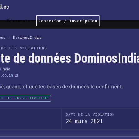
d.cc
Français
Connexion / Inscription
ons
/
DominosIndia
TRE DES VIOLATIONS
ite de données DominosIndi
 India
.co.in
sé, quand, et quelles bases de données le confirment.
OT DE PASSE DIVULGUÉ
DATE DE LA VIOLATION
24 mars 2021