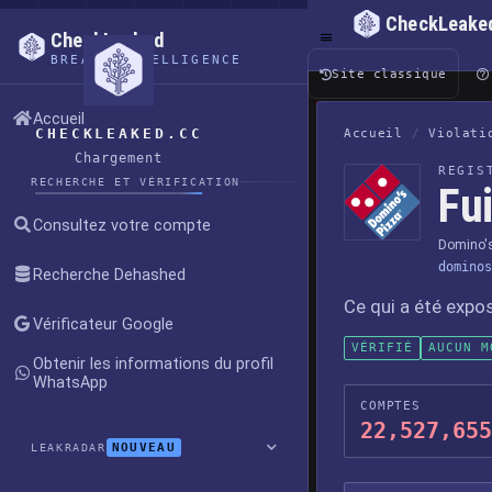
CheckLeake
CheckLeaked
BREACH INTELLIGENCE
Site classique
Accueil
CHECKLEAKED.CC
Accueil
/
Violati
Chargement
REGIS
RECHERCHE ET VÉRIFICATION
Fu
Consultez votre compte
Domino's
dominos
Recherche Dehashed
Ce qui a été expo
Vérificateur Google
VÉRIFIÉ
AUCUN M
Obtenir les informations du profil
WhatsApp
COMPTES
22,527,655
NOUVEAU
LEAKRADAR