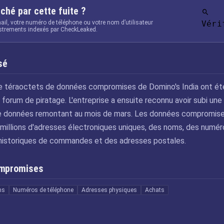
ché par cette fuite ?
ail, votre numéro de téléphone ou votre nom d’utilisateur
Véri
istrements indexés par CheckLeaked.
sé
ize téraoctets de données compromises de Domino's India ont ét
 forum de piratage. L'entreprise a ensuite reconnu avoir subi une
de données remontant au mois de mars. Les données compromis
millions d'adresses électroniques uniques, des noms, des numér
historiques de commandes et des adresses postales.
ompromises
ms
Numéros de téléphone
Adresses physiques
Achats