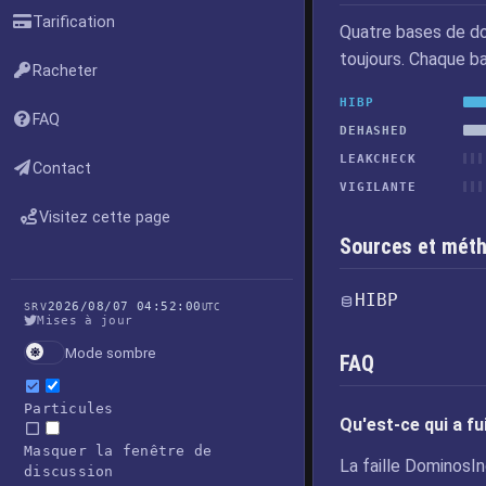
Tarification
Quatre bases de do
toujours. Chaque b
Racheter
HIBP
FAQ
DEHASHED
LEAKCHECK
Contact
VIGILANTE
Visitez cette page
Sources et méth
HIBP
2026/08/07 04:52:00
SRV
UTC
Mises à jour
Mode sombre
FAQ
Particules
Qu'est-ce qui a fu
Masquer la fenêtre de
La faille DominosI
discussion