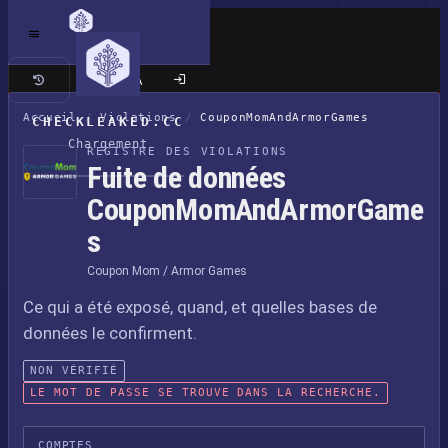
Site classique
Accueil
/
Violations
/
CouponMomAndArmorGames
CHECKLEAKED.CC
Chargement
REGISTRE DES VIOLATIONS
Fuite de données
CouponMomAndArmorGame
s
Coupon Mom / Armor Games
Ce qui a été exposé, quand, et quelles bases de
données le confirment.
NON VÉRIFIÉ
LE MOT DE PASSE SE TROUVE DANS LA RECHERCHE.
COMPTES