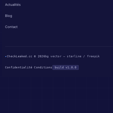
Actualités
Blog
Contact
▸
CheckLeaked.cc © 2026
bg vector — starline / freepik
Confidentialité
·
Conditions
build v1.0.0