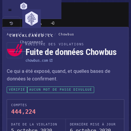
Site classique
Accueil
/
Violations
/
Chowbus
CHECKLEAKED.CC
Chargement
REGISTRE DES VIOLATIONS
Fuite de données Chowbus
chowbus.com
Ce qui a été exposé, quand, et quelles bases de
données le confirment.
VÉRIFIÉ
AUCUN MOT DE PASSE DIVULGUÉ
COMPTES
444,224
DATE DE LA VIOLATION
DERNIÈRE MISE À JOUR
5 octobre 2020
6 octobre 2020