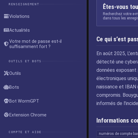
RENSEIGNEMENT
Êtes-vous tou
Recherchez votre e-m
Violations
dans tous les enreg
Actualités
Ce qui s’est pas
Votre mot de passe est-il
suffisamment fort ?
En août 2025, L'en
détecté une cybera
OUTILS ET BOTS
données exposant pr
Outils
électroniques uniq
naissance et IBAN 
Bots
compromis. Bouygue
Bot WormGPT
informés de l'incide
Extension Chrome
Informations c
COMPTE ET AIDE
numéros de compte ban