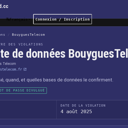
d.cc
Français
Connexion / Inscription
ons
/
BouyguesTelecom
TRE DES VIOLATIONS
ite de données BouyguesTe
s Telecom
stelecom.fr
sé, quand, et quelles bases de données le confirment.
OT DE PASSE DIVULGUÉ
DATE DE LA VIOLATION
4 août 2025