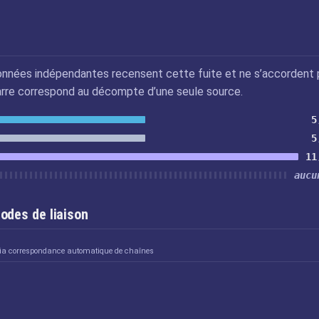
nnées indépendantes recensent cette fuite et ne s’accordent 
arre correspond au décompte d’une seule source.
5
5
11
aucu
odes de liaison
 via correspondance automatique de chaînes