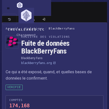
Site classique
Accueil
/
Violations
/
BlackBerryFans
CHECKLEAKED.CC
Chargement
REGISTRE DES VIOLATIONS
Fuite de données
BlackBerryFans
BlackBerry Fans
blackberryfans.org
Ce qui a été exposé, quand, et quelles bases de
données le confirment.
VÉRIFIÉ
COMPTES
174,168